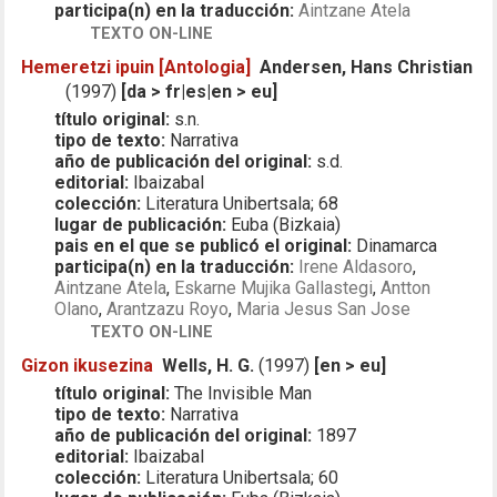
participa(n) en la traducción:
Aintzane Atela
TEXTO ON-LINE
Hemeretzi ipuin [Antologia]
Andersen, Hans Christian
(1997)
[da > fr|es|en > eu]
título original:
s.n.
tipo de texto:
Narrativa
año de publicación del original:
s.d.
editorial:
Ibaizabal
colección:
Literatura Unibertsala; 68
lugar de publicación:
Euba (Bizkaia)
pais en el que se publicó el original:
Dinamarca
participa(n) en la traducción:
Irene Aldasoro
,
Aintzane Atela
,
Eskarne Mujika Gallastegi
,
Antton
Olano
,
Arantzazu Royo
,
Maria Jesus San Jose
TEXTO ON-LINE
Gizon ikusezina
Wells, H. G.
(1997)
[en > eu]
título original:
The Invisible Man
tipo de texto:
Narrativa
año de publicación del original:
1897
editorial:
Ibaizabal
colección:
Literatura Unibertsala; 60