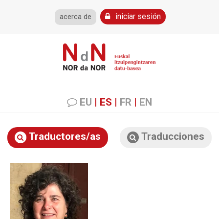
iniciar sesión
acerca de
EU
|
ES
|
FR
|
EN
Traductores/as
Traducciones