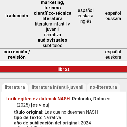
marketing,
turismo
español
científico-técnica
español
traducción
euskara
literatura
euskara
inglés
literatura infantil y
juvenil
narrativa
audiovisuales
subtítulos
corrección /
español
revisión
euskara
libros
literatura
literatura infantil-juvenil
no-literatura
Lorik egiten ez dutenak NASH
Redondo, Dolores
(2025)
[es > eu]
título original:
Las que no duermen NASH
tipo de texto:
Narrativa
año de publicación del original:
2024