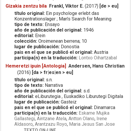
Gizakia zentzu bila
Frankl, Viktor E.
(2017)
[de > eu]
título original:
Ein psychologe erlebt das
Konzentrationslager ; Man's Search for Meaning
tipo de texto:
Ensayo
año de publicación del original:
1946
editorial:
Erein
colección:
Oroimenean berrena; 10
lugar de publicación:
Donostia
pais en el que se publicó el original:
Austria
participa(n) en la traducción:
Lontxo Oihartzabal
Hemeretzi ipuin [Antologia]
Andersen, Hans Christian
(2016)
[da > fr|es|en > eu]
título original:
s.n.
tipo de texto:
Narrativa
año de publicación del original:
s.d.
editorial:
eLiburutegia , Euskadiko Liburutegi Digitala
lugar de publicación:
Gasteiz
pais en el que se publicó el original:
Dinamarca
participa(n) en la traducción:
Eskarne Mujika
Gallastegi
,
Aintzane Atela
,
Antton Olano
,
Irene
Aldasoro
,
Arantzazu Royo
,
Maria Jesus San Jose
TEXTO ON-LINE