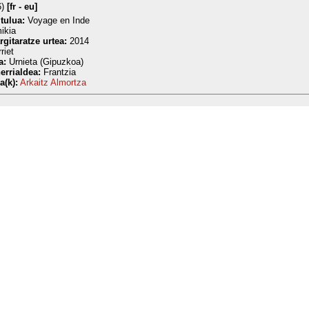
6)
[fr - eu]
itulua:
Voyage en Inde
ikia
rgitaratze urtea:
2014
riet
a:
Urnieta (Gipuzkoa)
errialdea:
Frantzia
a(k):
Arkaitz Almortza