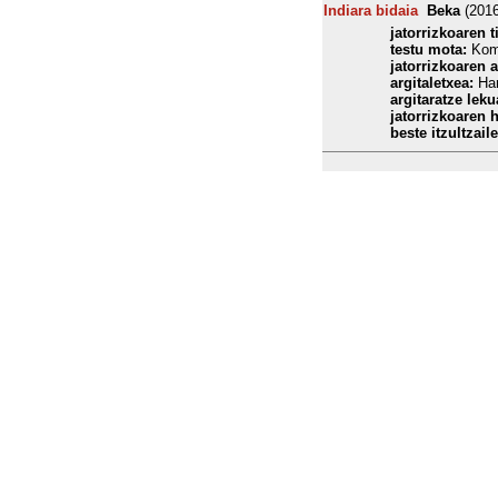
Indiara bidaia
Beka
(201
jatorrizkoaren t
testu mota:
Kom
jatorrizkoaren a
argitaletxea:
Har
argitaratze leku
jatorrizkoaren h
beste itzultzaile