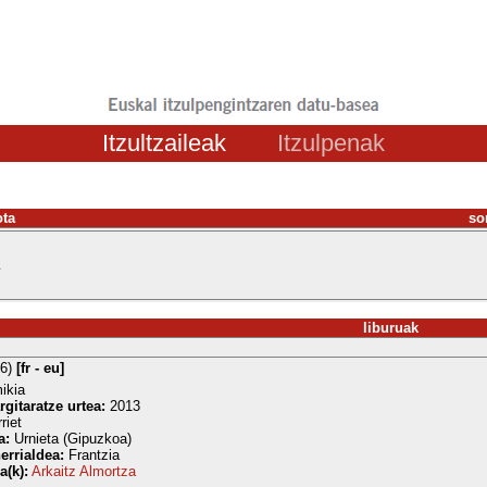
Itzultzaileak
Itzulpenak
ota
so
liburuak
16)
[fr - eu]
ikia
rgitaratze urtea:
2013
riet
a:
Urnieta (Gipuzkoa)
errialdea:
Frantzia
a(k):
Arkaitz Almortza