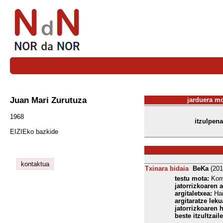
Juan Mari Zurutuza
jarduera m
1968
itzulpena
EIZIEko bazkide
kontaktua
Txinara bidaia
BeKa
(20
testu mota:
Kom
jatorrizkoaren a
argitaletxea:
Har
argitaratze leku
jatorrizkoaren h
beste itzultzaile