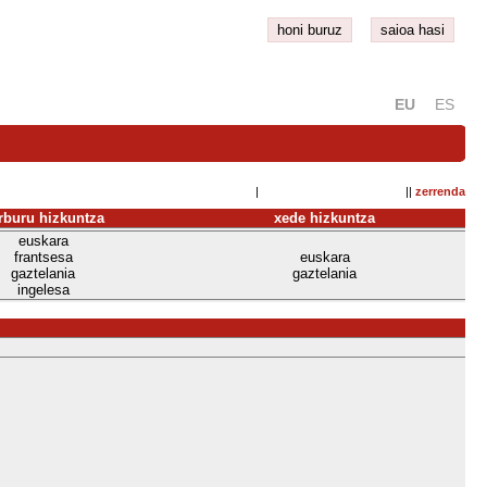
honi buruz
saioa hasi
EU
ES
| ||
zerrenda
rburu hizkuntza
xede hizkuntza
euskara
frantsesa
euskara
gaztelania
gaztelania
ingelesa