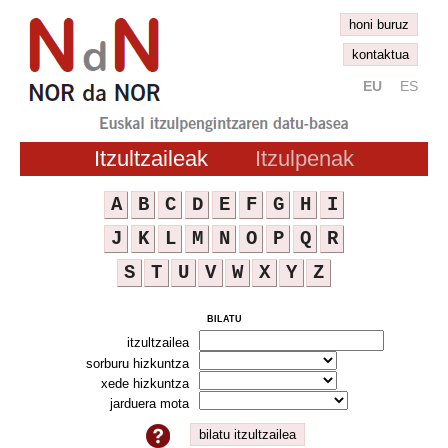
honi buruz
kontaktua
EU
ES
Itzultzaileak
Itzulpenak
A
B
C
D
E
F
G
H
I
J
K
L
M
N
O
P
Q
R
S
T
U
V
W
X
Y
Z
bilatu
itzultzailea
sorburu hizkuntza
xede hizkuntza
jarduera mota