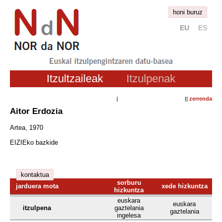
honi buruz
EU
ES
Itzultzaileak
Itzulpenak
| ||
zerrenda
Aitor Erdozia
Artea, 1970
EIZIEko bazkide
kontaktua
sorburu
jarduera mota
xede hizkuntza
hizkuntza
euskara
euskara
itzulpena
gaztelania
gaztelania
ingelesa