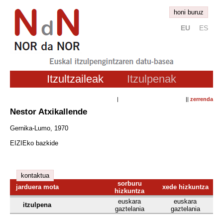
honi buruz
EU
ES
Itzultzaileak
Itzulpenak
| ||
zerrenda
Nestor Atxikallende
Gernika-Lumo, 1970
EIZIEko bazkide
kontaktua
sorburu
jarduera mota
xede hizkuntza
hizkuntza
euskara
euskara
itzulpena
gaztelania
gaztelania