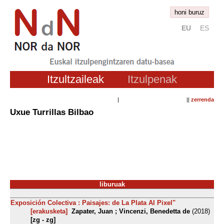
honi buruz
EU
ES
Itzultzaileak
Itzulpenak
| ||
zerrenda
Uxue Turrillas Bilbao
liburuak
Exposición Colectiva : Paisajes: de La Plata Al Pixel"
[erakusketa]
Zapater, Juan ; Vincenzi, Benedetta de
(2018)
[zg - zg]