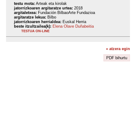
testu mota:
Arteak eta kirolak
jatorrizkoaren argitaratze urtea:
2018
argitaletxea:
Fundación BilbaoArte Fundazioa
argitaratze lekua:
Bilbo
jatorrizkoaren herrialdea:
Euskal Herria
beste itzultzailea(k):
Elena Olave Duñabeitia
TESTUA ON-LINE
« atzera egin
PDF bihurtu