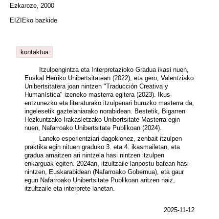
Ezkaroze, 2000
EIZIEko bazkide
kontaktua
Itzulpengintza eta Interpretazioko Gradua ikasi nuen,
Euskal Herriko Unibertsitatean (2022), eta gero, Valentziako
Unibertsitatera joan nintzen "Traducción Creativa y
Humanística" izeneko masterra egitera (2023). Ikus-
entzunezko eta literaturako itzulpenari buruzko masterra da,
ingelesetik gaztelaniarako norabidean. Bestetik, Bigarren
Hezkuntzako Irakasletzako Unibertsitate Masterra egin
nuen, Nafarroako Unibertsitate Publikoan (2024).
Laneko esperientziari dagokionez, zenbait itzulpen
praktika egin nituen graduko 3. eta 4. ikasmailetan, eta
gradua amaitzen ari nintzela hasi nintzen itzulpen
enkarguak egiten. 2024an, itzultzaile lanpostu batean hasi
nintzen, Euskarabidean (Nafarroako Gobernua), eta gaur
egun Nafarroako Unibertsitate Publikoan aritzen naiz,
itzultzaile eta interprete lanetan.
2025-11-12