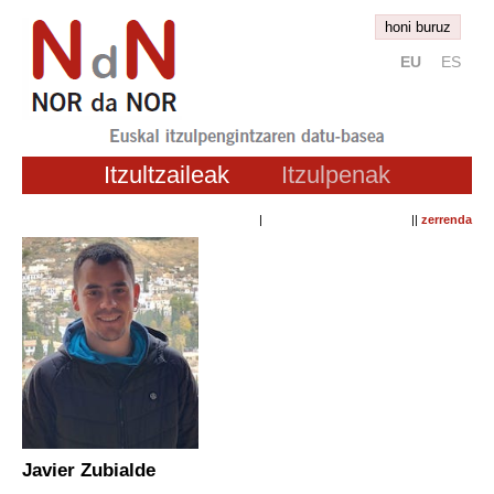
honi buruz
EU
ES
Itzultzaileak
Itzulpenak
| ||
zerrenda
Javier Zubialde