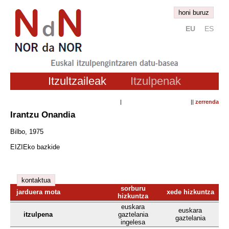
honi buruz
EU
ES
Itzultzaileak
Itzulpenak
| ||
zerrenda
Irantzu Onandia
Bilbo, 1975
EIZIEko bazkide
kontaktua
sorburu
jarduera mota
xede hizkuntza
hizkuntza
euskara
euskara
itzulpena
gaztelania
gaztelania
ingelesa