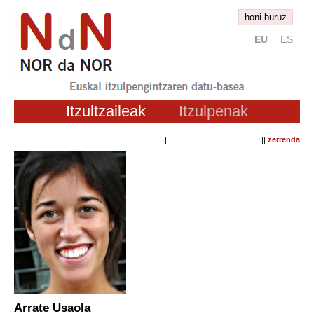
honi buruz
EU
ES
Itzultzaileak
Itzulpenak
| ||
zerrenda
Arrate Usaola