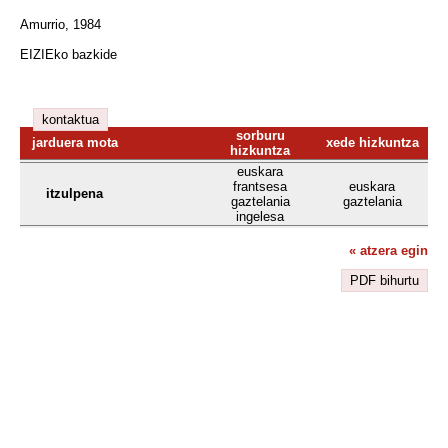
Amurrio, 1984
EIZIEko bazkide
kontaktua
sorburu
jarduera mota
xede hizkuntza
hizkuntza
euskara
frantsesa
euskara
itzulpena
gaztelania
gaztelania
ingelesa
« atzera egin
PDF bihurtu