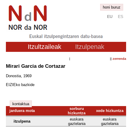
honi buruz
EU
ES
Itzultzaileak
Itzulpenak
| ||
zerrenda
Mirari Garcia de Cortazar
Donostia, 1969
EIZIEko bazkide
kontaktua
sorburu
jarduera mota
xede hizkuntza
hizkuntza
euskara
euskara
itzulpena
gaztelania
gaztelania