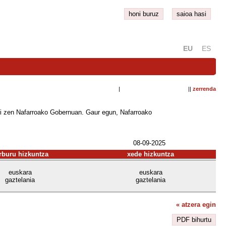
honi buruz
saioa hasi
EU
ES
| ||
zerrenda
asi zen Nafarroako Gobernuan. Gaur egun, Nafarroako
08-09-2025
rburu hizkuntza
xede hizkuntza
euskara
euskara
gaztelania
gaztelania
« atzera egin
PDF bihurtu