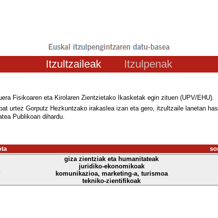
Itzultzaileak
Itzulpenak
uera Fisikoaren eta Kirolaren Zientzietako Ikasketak egin zituen (UPV/EHU).
bat urtez Gorputz Hezkuntzako irakaslea izan eta gero, itzultzaile lanetan h
atea Publikoan dihardu.
ota
so
giza zientziak eta humanitateak
juridiko-ekonomikoak
komunikazioa, marketing-a, turismoa
tekniko-zientifikoak