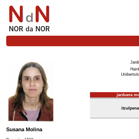
Jard
Hain
Unibertsit
jarduera m
itzulpena
Susana Molina