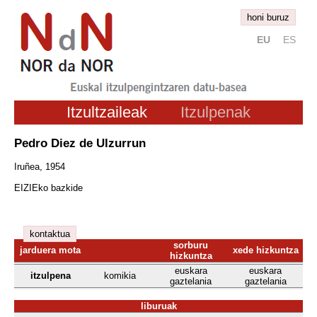
honi buruz
EU
ES
Itzultzaileak
Itzulpenak
Pedro Diez de Ulzurrun
Iruñea, 1954
EIZIEko bazkide
kontaktua
sorburu
jarduera mota
xede hizkuntza
hizkuntza
euskara
euskara
itzulpena
komikia
gaztelania
gaztelania
liburuak