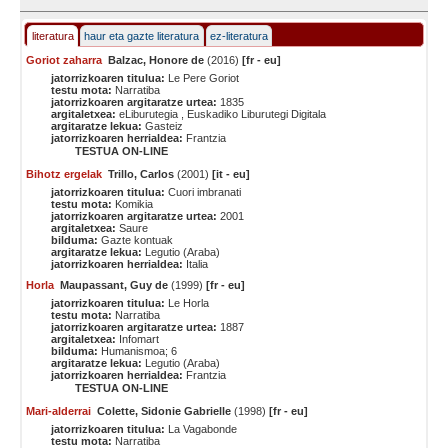
literatura
haur eta gazte literatura
ez-literatura
Goriot zaharra
Balzac, Honore de
(2016)
[fr - eu]
jatorrizkoaren titulua:
Le Pere Goriot
testu mota:
Narratiba
jatorrizkoaren argitaratze urtea:
1835
argitaletxea:
eLiburutegia , Euskadiko Liburutegi Digitala
argitaratze lekua:
Gasteiz
jatorrizkoaren herrialdea:
Frantzia
TESTUA ON-LINE
Bihotz ergelak
Trillo, Carlos
(2001)
[it - eu]
jatorrizkoaren titulua:
Cuori imbranati
testu mota:
Komikia
jatorrizkoaren argitaratze urtea:
2001
argitaletxea:
Saure
bilduma:
Gazte kontuak
argitaratze lekua:
Legutio (Araba)
jatorrizkoaren herrialdea:
Italia
Horla
Maupassant, Guy de
(1999)
[fr - eu]
jatorrizkoaren titulua:
Le Horla
testu mota:
Narratiba
jatorrizkoaren argitaratze urtea:
1887
argitaletxea:
Infomart
bilduma:
Humanismoa; 6
argitaratze lekua:
Legutio (Araba)
jatorrizkoaren herrialdea:
Frantzia
TESTUA ON-LINE
Mari-alderrai
Colette, Sidonie Gabrielle
(1998)
[fr - eu]
jatorrizkoaren titulua:
La Vagabonde
testu mota:
Narratiba