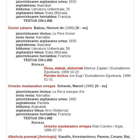
jatorrizkoaren argitaratze urtea:
1910
argitaletxea:
Ibaizabal
bilduma:
Literatura Unibertsala; 76
argitaratze lekua:
Euba (Bizkaia)
jatorrizkoaren herrialdea:
Frantzia
TESTUA ON-LINE
Goriot zaharra
Balzac, Honore de
(1996)
[fr - eu]
jatorrizkoaren titulua:
Le Pere Goriot
testu mota:
Narratiba
jatorrizkoaren argitaratze urtea:
1835
argitaletxea:
Ibaizabal
bilduma:
Literatura Unibertsala; 58
argitaratze lekua:
Euba (Bizkaia)
jatorrizkoaren herrialdea:
Frantzia
TESTUA ON-LINE
Kritikak
Dirua, alabak, eleberriak
Markos Zapiain /
Euskaldunon
Egunkaria
, 1999-10-23
Parisko bizitza
Jon Eugi /
Euskaldunon Egunkaria
, 1998-
01-31
Urrezko maskaradun erregea
Schwob, Marcel
(1986)
[fr - eu]
jatorrizkoaren titulua:
Le Roi a masque d'or
testu mota:
Narratiba
jatorrizkoaren argitaratze urtea:
1892
argitaletxea:
Pamiela
bilduma:
Argizaiola
argitaratze lekua:
Arre (Nafarroa)
jatorrizkoaren herrialdea:
Frantzia
TESTUA ON-LINE
Kritikak
Urrezko maskaradun erregea
Iñaki Camino /
Argia
,
1986-07-20
Alkohola poemak [Antologia]
Kavafis, Konstantinos; Pavese, Cesare; Bai,