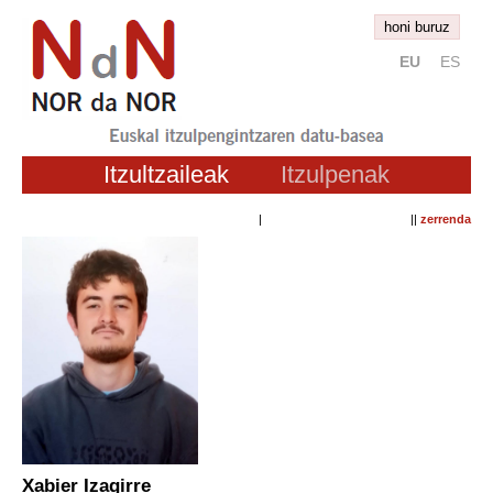
honi buruz
EU
ES
Itzultzaileak
Itzulpenak
| ||
zerrenda
Xabier Izagirre