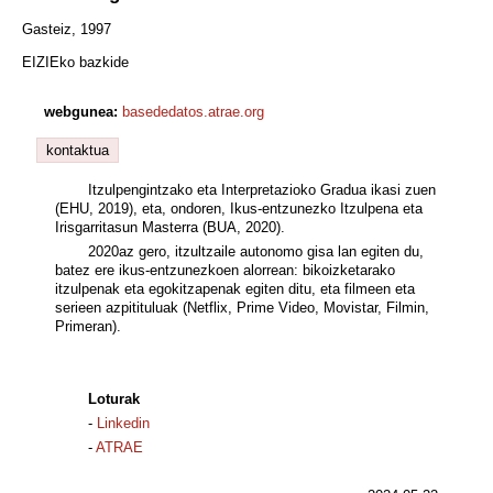
Gasteiz, 1997
EIZIEko bazkide
webgunea:
basededatos.atrae.org
kontaktua
Itzulpengintzako eta Interpretazioko Gradua ikasi zuen
(EHU, 2019), eta, ondoren, Ikus-entzunezko Itzulpena eta
Irisgarritasun Masterra (BUA, 2020).
2020az gero, itzultzaile autonomo gisa lan egiten du,
batez ere ikus-entzunezkoen alorrean: bikoizketarako
itzulpenak eta egokitzapenak egiten ditu, eta filmeen eta
serieen azpitituluak (Netflix, Prime Video, Movistar, Filmin,
Primeran).
Loturak
-
Linkedin
-
ATRAE