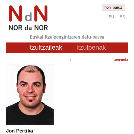
honi buruz
EU
ES
Itzultzaileak
Itzulpenak
| ||
zerrenda
Jon Pertika