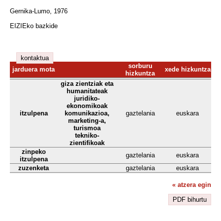
Gernika-Lumo, 1976
EIZIEko bazkide
kontaktua
sorburu
jarduera mota
xede hizkuntza
hizkuntza
giza zientziak eta
humanitateak
juridiko-
ekonomikoak
itzulpena
komunikazioa,
gaztelania
euskara
marketing-a,
turismoa
tekniko-
zientifikoak
zinpeko
gaztelania
euskara
itzulpena
zuzenketa
gaztelania
euskara
« atzera egin
PDF bihurtu