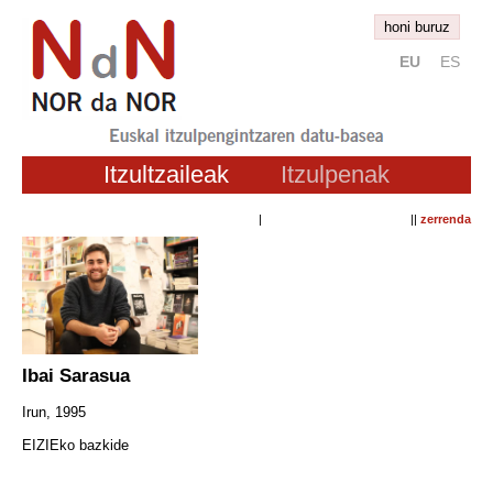
honi buruz
EU
ES
Itzultzaileak
Itzulpenak
| ||
zerrenda
Ibai Sarasua
Irun, 1995
EIZIEko bazkide