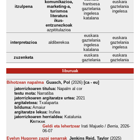
komunikazioa,
euskara
frantsesa
itzulpena
marketing-a,
gaztelania
gaztelania
turismoa
ingelesa
ingelesa
literatura
katalana
ikus-
entzunezkoak
azpititulazioa
euskara
euskara
gaztelania
interpretazioa
aldiberekoa
gaztelania
ingelesa
ingelesa
katalana
euskara
euskara
zuzenketa
gaztelania
gaztelania
liburuak
Bihotzean napalma
Guasch, Pol
(2026)
[ca - eu]
jatorrizkoaren titulua:
Napalm al cor
testu mota:
Narratiba
jatorrizkoaren argitaratze urtea:
2021
argitaletxea:
Txalaparta
bilduma:
Amaiur
argitaratze lekua:
Iruñea
jatorrizkoaren herrialdea:
Katalunia
Kritikak
Geldi eta lehertzear
Irati Majuelo /
Berria
, 2026-
06-07
Evelyn Hugoren zazpi senarrak
Jenkins Reid, Taylor
(2025)