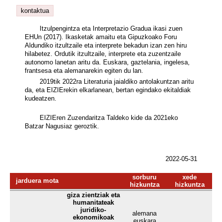
kontaktua
Itzulpengintza eta Interpretazio Gradua ikasi zuen
EHUn (2017). Ikasketak amaitu eta Gipuzkoako Foru
Aldundiko itzultzaile eta interprete bekadun izan zen hiru
hilabetez. Ordutik itzultzaile, interprete eta zuzentzaile
autonomo lanetan aritu da. Euskara, gaztelania, ingelesa,
frantsesa eta alemanarekin egiten du lan.
2019tik 2022ra Literaturia jaialdiko antolakuntzan aritu
da, eta EIZIErekin elkarlanean, bertan egindako ekitaldiak
kudeatzen.
EIZIEren Zuzendaritza Taldeko kide da 2021eko
Batzar Nagusiaz geroztik.
2022-05-31
sorburu
xede
jarduera mota
hizkuntza
hizkuntza
giza zientziak eta
humanitateak
juridiko-
alemana
ekonomikoak
euskara