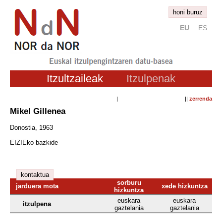
honi buruz
EU
ES
Itzultzaileak
Itzulpenak
| ||
zerrenda
Mikel Gillenea
Donostia, 1963
EIZIEko bazkide
kontaktua
sorburu
jarduera mota
xede hizkuntza
hizkuntza
euskara
euskara
itzulpena
gaztelania
gaztelania