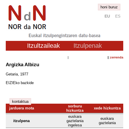
honi buruz
EU
ES
Itzultzaileak
Itzulpenak
| ||
zerrenda
Argizka Albizu
Getaria, 1977
EIZIEko bazkide
kontaktua
sorburu
jarduera mota
xede hizkuntza
hizkuntza
euskara
euskara
itzulpena
gaztelania
gaztelania
ingelesa