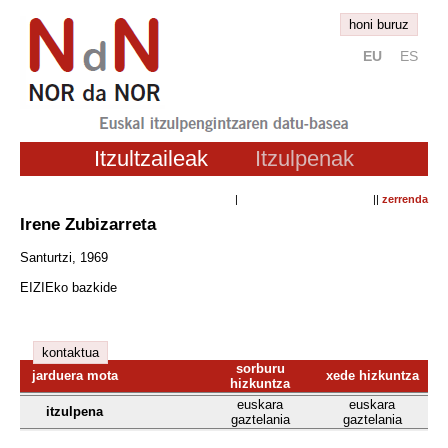
honi buruz
EU
ES
Itzultzaileak
Itzulpenak
| ||
zerrenda
Irene Zubizarreta
Santurtzi, 1969
EIZIEko bazkide
kontaktua
sorburu
jarduera mota
xede hizkuntza
hizkuntza
euskara
euskara
itzulpena
gaztelania
gaztelania