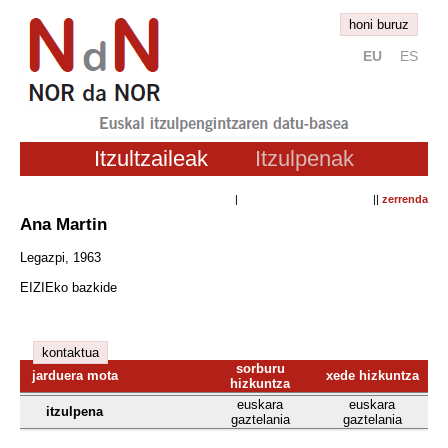
honi buruz
EU
ES
Itzultzaileak
Itzulpenak
| ||
zerrenda
Ana Martin
Legazpi, 1963
EIZIEko bazkide
kontaktua
sorburu
jarduera mota
xede hizkuntza
hizkuntza
euskara
euskara
itzulpena
gaztelania
gaztelania