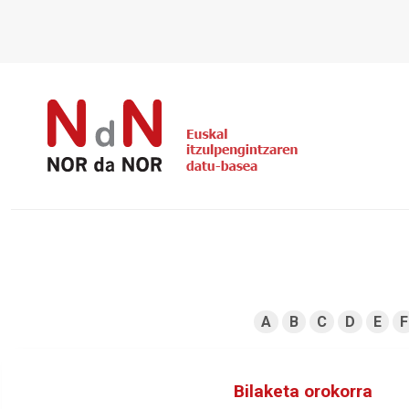
A
B
C
D
E
F
Bilaketa orokorra