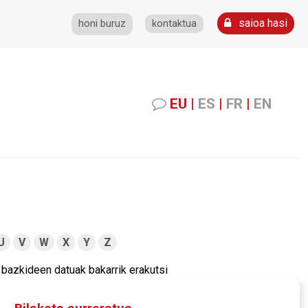
saioa hasi
honi buruz
kontaktua
EU
|
ES
|
FR
|
EN
U
V
W
X
Y
Z
bazkideen datuak bakarrik erakutsi