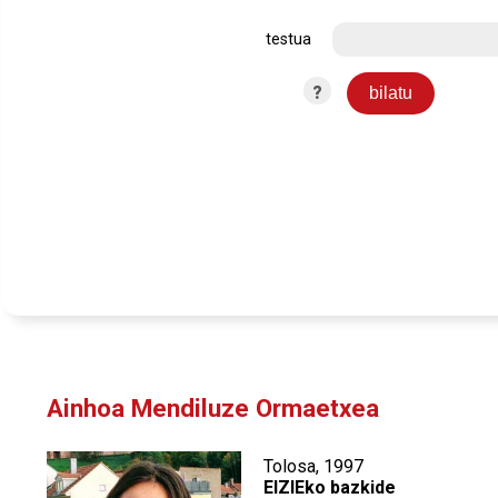
testua
?
Ainhoa Mendiluze Ormaetxea
Tolosa, 1997
EIZIEko bazkide