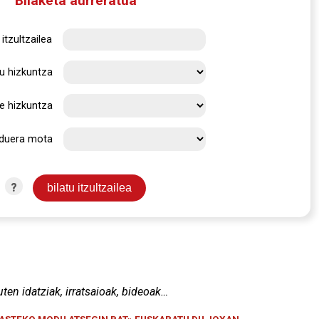
Bilaketa aurreratua
itzultzailea
u hizkuntza
e hizkuntza
rduera mota
?
uten idatziak, irratsaioak, bideoak…
KASTEKO MODU ATSEGIN BAT» EUSKARATU DU JOXAN