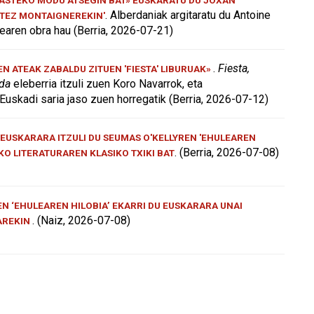
. Alberdaniak argitaratu du Antoine
ATEZ MONTAIGNEREKIN'
aren obra hau (Berria, 2026-07-21)
.
Fiesta,
 ATEAK ZABALDU ZITUEN 'FIESTA' LIBURUAK»
 da
eleberria itzuli zuen Koro Navarrok, eta
Euskadi saria jaso zuen horregatik (Berria, 2026-07-12)
EUSKARARA ITZULI DU SEUMAS O'KELLYREN 'EHULEAREN
. (Berria, 2026-07-08)
AKO LITERATURAREN KLASIKO TXIKI BAT
N ‘EHULEAREN HILOBIA’ EKARRI DU EUSKARARA UNAI
. (Naiz, 2026-07-08)
AREKIN