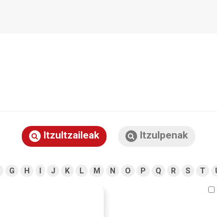
Itzultzaileak
Itzulpenak
G
H
I
J
K
L
M
N
O
P
Q
R
S
T