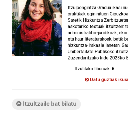
Itzulpengintza Gradua ikasi nu
praktikak egin nituen Gipuzko
Saretik Hizkuntza Zerbitzuetan
askotariko testuak itzultzen: t
administratibo-juridikoak, eko
eta haur literaturakoak, batik b
hizkuntza-irakasle lanetan. G
Unibertsitate Publikoko itzultz
Zuzendaritzako kide 2023ko B
Itzulitako liburuak:
6
.
Datu guztiak ikus
Itzultzaile bat bilatu