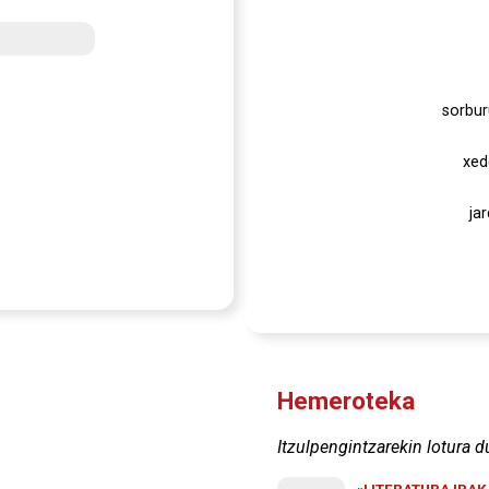
sorbur
xed
ja
Hemeroteka
Itzulpengintzarekin lotura d
«LITERATURA IRA