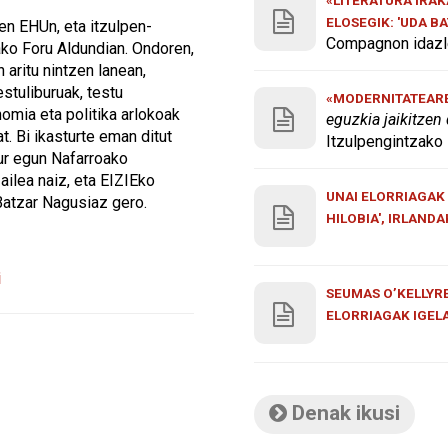
ELOSEGIK: 'UDA B
en EHUn, eta itzulpen-
Compagnon idazle
ako Foru Aldundian. Ondoren,
 aritu nintzen lanean,
estuliburuak, testu
«MODERNITATEAREN
nomia eta politika arlokoak
eguzkia jaikitzen
at. Bi ikasturte eman ditut
Itzulpengintzako 
aur egun Nafarroako
ailea naiz, eta EIZIEko
UNAI ELORRIAGAK 
atzar Nagusiaz gero.
HILOBIA', IRLAND
i
SEUMAS O’KELLYRE
ELORRIAGAK IGEL
Denak ikusi