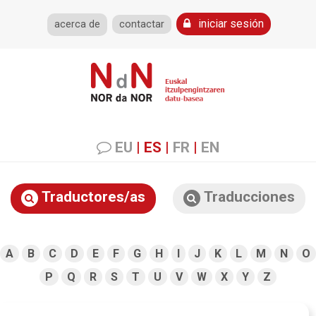
iniciar sesión
acerca de
contactar
EU
|
ES
|
FR
|
EN
Traductores/as
Traducciones
A
B
C
D
E
F
G
H
I
J
K
L
M
N
O
P
Q
R
S
T
U
V
W
X
Y
Z