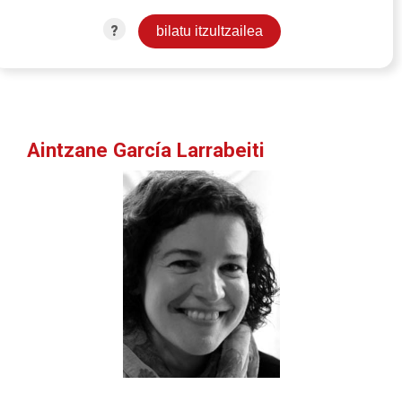
?
Aintzane García Larrabeiti