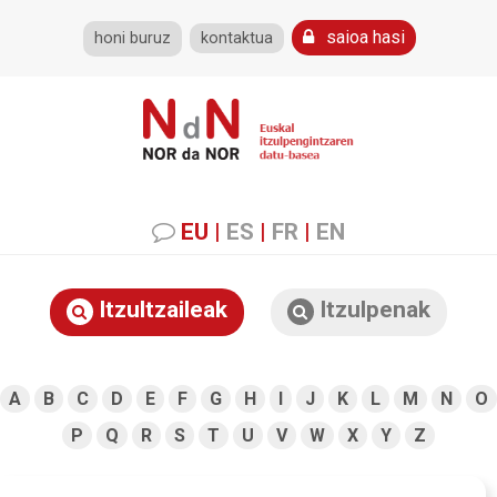
saioa hasi
honi buruz
kontaktua
EU
|
ES
|
FR
|
EN
Itzultzaileak
Itzulpenak
A
B
C
D
E
F
G
H
I
J
K
L
M
N
O
P
Q
R
S
T
U
V
W
X
Y
Z