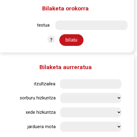
Bilaketa orokorra
testua
?
Bilaketa aurreratua
itzultzailea
sorburu hizkuntza
xede hizkuntza
jarduera mota