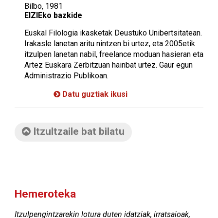
Bilbo, 1981
EIZIEko bazkide
Euskal Filologia ikasketak Deustuko Unibertsitatean.
Irakasle lanetan aritu nintzen bi urtez, eta 2005etik
itzulpen lanetan nabil, freelance moduan hasieran eta
Artez Euskara Zerbitzuan hainbat urtez. Gaur egun
Administrazio Publikoan.
Datu guztiak ikusi
Itzultzaile bat bilatu
Hemeroteka
Itzulpengintzarekin lotura duten idatziak, irratsaioak,