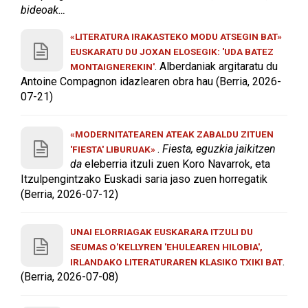
bideoak…
«LITERATURA IRAKASTEKO MODU ATSEGIN BAT»
EUSKARATU DU JOXAN ELOSEGIK: 'UDA BATEZ
. Alberdaniak argitaratu du
MONTAIGNEREKIN'
Antoine Compagnon idazlearen obra hau (Berria, 2026-
07-21)
«MODERNITATEAREN ATEAK ZABALDU ZITUEN
.
Fiesta, eguzkia jaikitzen
'FIESTA' LIBURUAK»
da
eleberria itzuli zuen Koro Navarrok, eta
Itzulpengintzako Euskadi saria jaso zuen horregatik
(Berria, 2026-07-12)
UNAI ELORRIAGAK EUSKARARA ITZULI DU
SEUMAS O'KELLYREN 'EHULEAREN HILOBIA',
.
IRLANDAKO LITERATURAREN KLASIKO TXIKI BAT
(Berria, 2026-07-08)