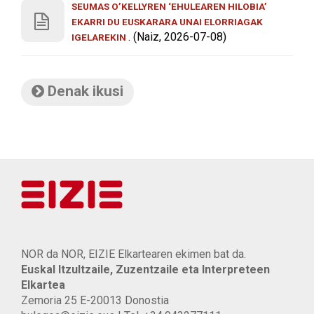
SEUMAS O’KELLYREN ‘EHULEAREN HILOBIA’
EKARRI DU EUSKARARA UNAI ELORRIAGAK
. (Naiz, 2026-07-08)
IGELAREKIN
Denak ikusi
NOR da NOR, EIZIE Elkartearen ekimen bat da.
Euskal Itzultzaile, Zuzentzaile eta Interpreteen
Elkartea
Zemoria 25 E-20013 Donostia