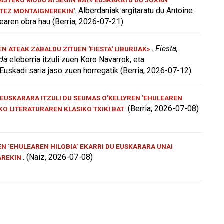
. Alberdaniak argitaratu du Antoine
ATEZ MONTAIGNEREKIN'
aren obra hau (Berria, 2026-07-21)
.
Fiesta,
 ATEAK ZABALDU ZITUEN 'FIESTA' LIBURUAK»
 da
eleberria itzuli zuen Koro Navarrok, eta
Euskadi saria jaso zuen horregatik (Berria, 2026-07-12)
EUSKARARA ITZULI DU SEUMAS O'KELLYREN 'EHULEAREN
. (Berria, 2026-07-08)
AKO LITERATURAREN KLASIKO TXIKI BAT
N ‘EHULEAREN HILOBIA’ EKARRI DU EUSKARARA UNAI
. (Naiz, 2026-07-08)
AREKIN