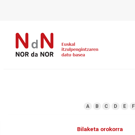
A
B
C
D
E
F
Bilaketa orokorra