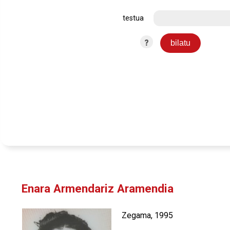
testua
?
Enara Armendariz Aramendia
Zegama, 1995