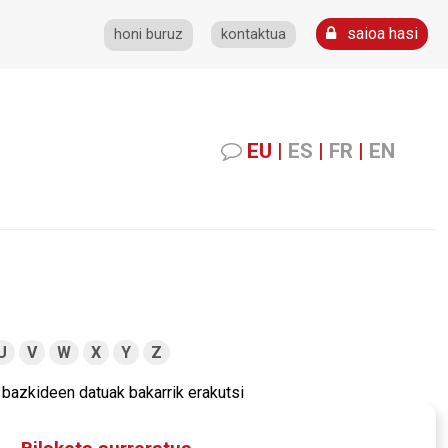
saioa hasi
honi buruz
kontaktua
EU
|
ES
|
FR
|
EN
U
V
W
X
Y
Z
bazkideen datuak bakarrik erakutsi