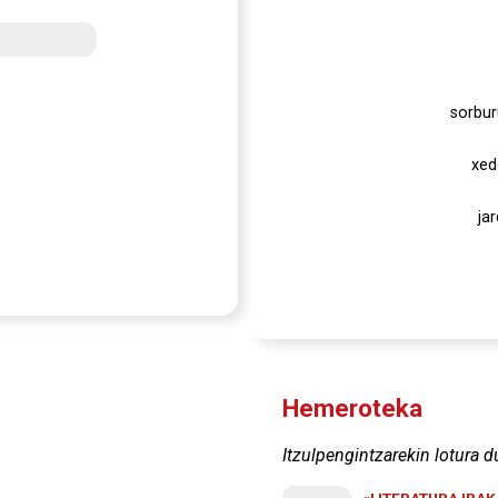
sorbur
xed
ja
Hemeroteka
Itzulpengintzarekin lotura d
«LITERATURA IRA