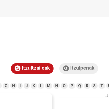
Itzultzaileak
Itzulpenak
G
H
I
J
K
L
M
N
O
P
Q
R
S
T