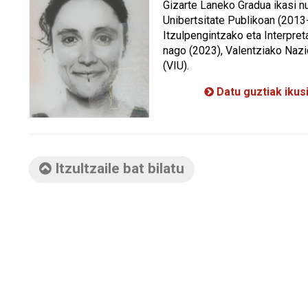
Gizarte Laneko Gradua ikasi n
Unibertsitate Publikoan (2013-
Itzulpengintzako eta Interpre
nago (2023), Valentziako Nazi
(VIU).
Datu guztiak ikus
Itzultzaile bat bilatu