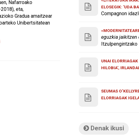
uen, Nafarroako
ELOSEGIK: 'UDA B
2018), eta,
Compagnon idazle
tazioko Gradua amaitzear
oarteko Unibertsitatean
«MODERNITATEAREN
eguzkia jaikitzen
i
Itzulpengintzako 
UNAI ELORRIAGAK 
HILOBIA', IRLAND
SEUMAS O’KELLYRE
ELORRIAGAK IGEL
Denak ikusi