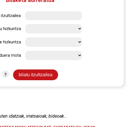
Bilaketa aurreratua
itzultzailea
u hizkuntza
e hizkuntza
rduera mota
?
uten idatziak, irratsaioak, bideoak…
KASTEKO MODU ATSEGIN BAT» EUSKARATU DU JOXAN