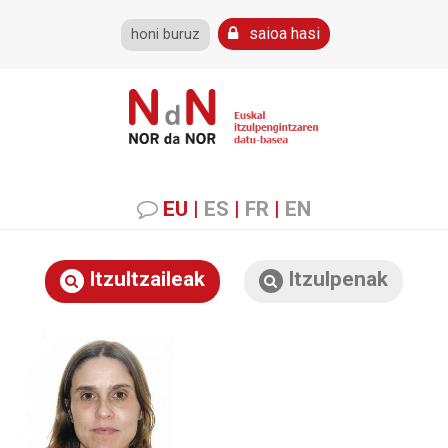
saioa hasi
honi buruz
EU
|
ES
|
FR
|
EN
Itzultzaileak
Itzulpenak