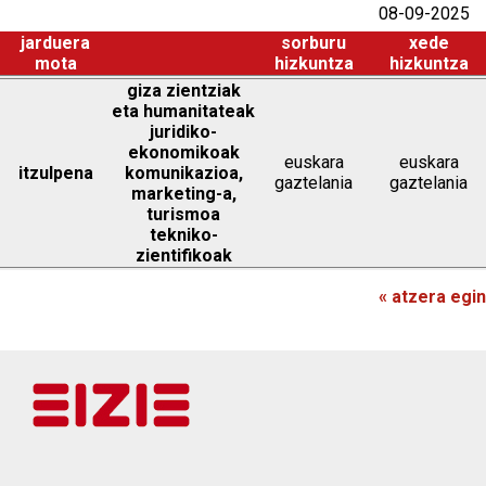
08-09-2025
jarduera
sorburu
xede
mota
hizkuntza
hizkuntza
giza zientziak
eta humanitateak
juridiko-
ekonomikoak
euskara
euskara
itzulpena
komunikazioa,
gaztelania
gaztelania
marketing-a,
turismoa
tekniko-
zientifikoak
« atzera egin