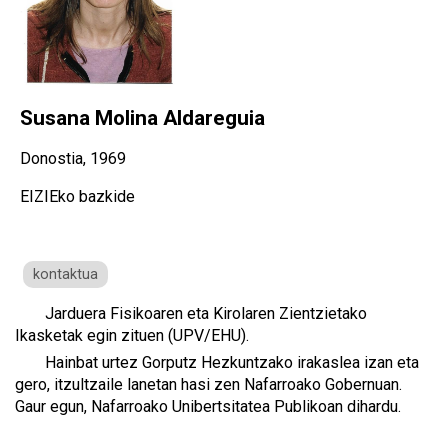
Susana Molina Aldareguia
Donostia, 1969
EIZIEko bazkide
kontaktua
Jarduera Fisikoaren eta Kirolaren Zientzietako
Ikasketak egin zituen (UPV/EHU).
Hainbat urtez Gorputz Hezkuntzako irakaslea izan eta
gero, itzultzaile lanetan hasi zen Nafarroako Gobernuan.
Gaur egun, Nafarroako Unibertsitatea Publikoan dihardu.