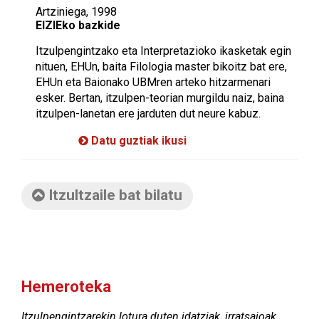
Artziniega, 1998
EIZIEko bazkide
Itzulpengintzako eta Interpretazioko ikasketak egin
nituen, EHUn, baita Filologia master bikoitz bat ere,
EHUn eta Baionako UBMren arteko hitzarmenari
esker. Bertan, itzulpen-teorian murgildu naiz, baina
itzulpen-lanetan ere jarduten dut neure kabuz.
Datu guztiak ikusi
Itzultzaile bat bilatu
Hemeroteka
Itzulpengintzarekin lotura duten idatziak, irratsaioak,