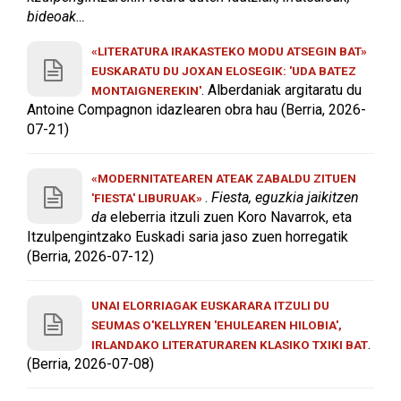
bideoak…
«LITERATURA IRAKASTEKO MODU ATSEGIN BAT»
EUSKARATU DU JOXAN ELOSEGIK: 'UDA BATEZ
. Alberdaniak argitaratu du
MONTAIGNEREKIN'
Antoine Compagnon idazlearen obra hau (Berria, 2026-
07-21)
«MODERNITATEAREN ATEAK ZABALDU ZITUEN
.
Fiesta, eguzkia jaikitzen
'FIESTA' LIBURUAK»
da
eleberria itzuli zuen Koro Navarrok, eta
Itzulpengintzako Euskadi saria jaso zuen horregatik
(Berria, 2026-07-12)
UNAI ELORRIAGAK EUSKARARA ITZULI DU
SEUMAS O'KELLYREN 'EHULEAREN HILOBIA',
.
IRLANDAKO LITERATURAREN KLASIKO TXIKI BAT
(Berria, 2026-07-08)