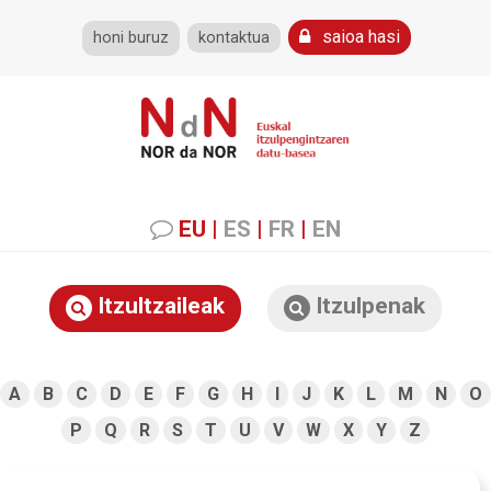
saioa hasi
honi buruz
kontaktua
EU
|
ES
|
FR
|
EN
Itzultzaileak
Itzulpenak
A
B
C
D
E
F
G
H
I
J
K
L
M
N
O
P
Q
R
S
T
U
V
W
X
Y
Z