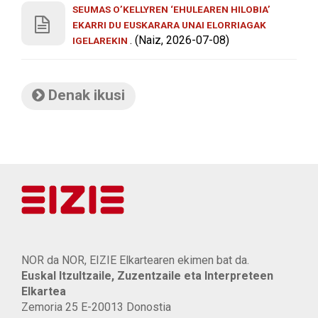
SEUMAS O’KELLYREN ‘EHULEAREN HILOBIA’
EKARRI DU EUSKARARA UNAI ELORRIAGAK
. (Naiz, 2026-07-08)
IGELAREKIN
Denak ikusi
NOR da NOR, EIZIE Elkartearen ekimen bat da.
Euskal Itzultzaile, Zuzentzaile eta Interpreteen
Elkartea
Zemoria 25 E-20013 Donostia