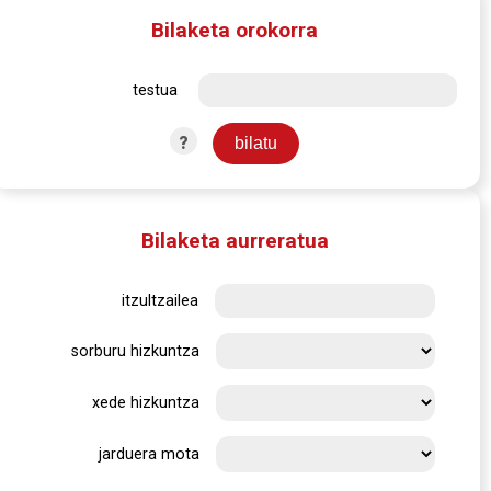
Bilaketa orokorra
testua
?
Bilaketa aurreratua
itzultzailea
sorburu hizkuntza
xede hizkuntza
jarduera mota