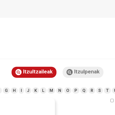
Itzultzaileak
Itzulpenak
G
H
I
J
K
L
M
N
O
P
Q
R
S
T