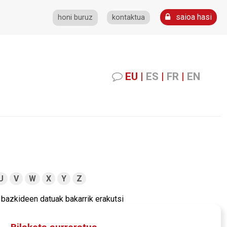
saioa hasi
honi buruz
kontaktua
EU
|
ES
|
FR
|
EN
U
V
W
X
Y
Z
bazkideen datuak bakarrik erakutsi