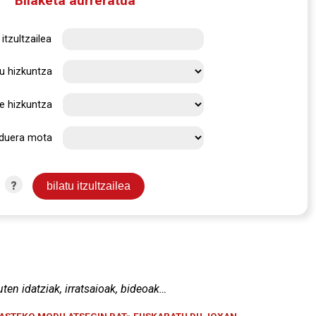
Bilaketa aurreratua
itzultzailea
u hizkuntza
e hizkuntza
rduera mota
?
uten idatziak, irratsaioak, bideoak…
KASTEKO MODU ATSEGIN BAT» EUSKARATU DU JOXAN