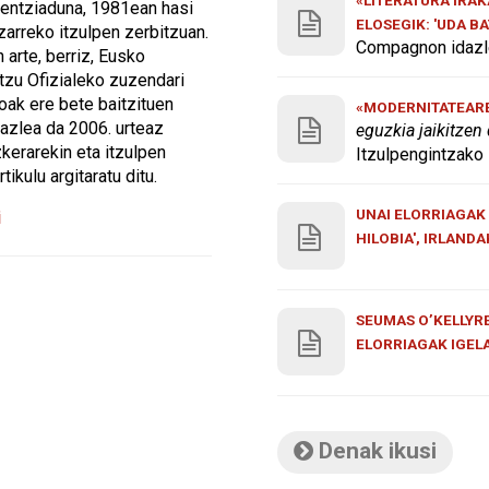
zentziaduna, 1981ean hasi
ELOSEGIK: 'UDA B
zarreko itzulpen zerbitzuan.
Compagnon idazle
 arte, berriz, Eusko
itzu Ofizialeko zuzendari
koak ere bete baitzituen
«MODERNITATEAREN
rgazlea da 2006. urteaz
eguzkia jaikitzen
zkerarekin eta itzulpen
Itzulpengintzako 
tikulu argitaratu ditu.
UNAI ELORRIAGAK 
i
HILOBIA', IRLAND
SEUMAS O’KELLYRE
ELORRIAGAK IGEL
Denak ikusi