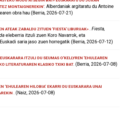
. Alberdaniak argitaratu du Antoine
ATEZ MONTAIGNEREKIN'
aren obra hau (Berria, 2026-07-21)
.
Fiesta,
 ATEAK ZABALDU ZITUEN 'FIESTA' LIBURUAK»
 da
eleberria itzuli zuen Koro Navarrok, eta
Euskadi saria jaso zuen horregatik (Berria, 2026-07-12)
EUSKARARA ITZULI DU SEUMAS O'KELLYREN 'EHULEAREN
. (Berria, 2026-07-08)
AKO LITERATURAREN KLASIKO TXIKI BAT
N ‘EHULEAREN HILOBIA’ EKARRI DU EUSKARARA UNAI
. (Naiz, 2026-07-08)
AREKIN