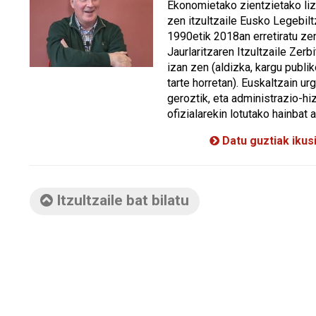
Ekonomietako zientzietako li
zen itzultzaile Eusko Legebilt
1990etik 2018an erretiratu zen
Jaurlaritzaren Itzultzaile Zerb
izan zen (aldizka, kargu publi
tarte horretan). Euskaltzain u
geroztik, eta administrazio-hi
ofizialarekin lotutako hainbat ar
Datu guztiak ikus
Itzultzaile bat bilatu