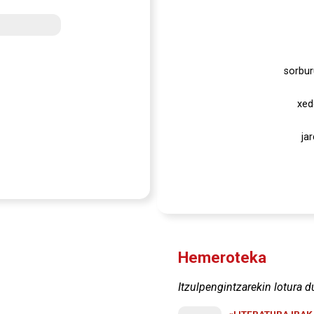
sorbur
xed
ja
Hemeroteka
Itzulpengintzarekin lotura d
«LITERATURA IRA