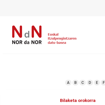
A
B
C
D
E
F
Bilaketa orokorra