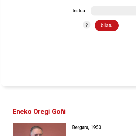
testua
?
Eneko Oregi Goñi
Bergara, 1953