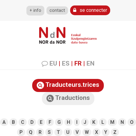
se connecter
+ info
contact
EU
|
ES
|
FR
|
EN
Traducteurs.trices
Traductions
A
B
C
D
E
F
G
H
I
J
K
L
M
N
O
P
Q
R
S
T
U
V
W
X
Y
Z