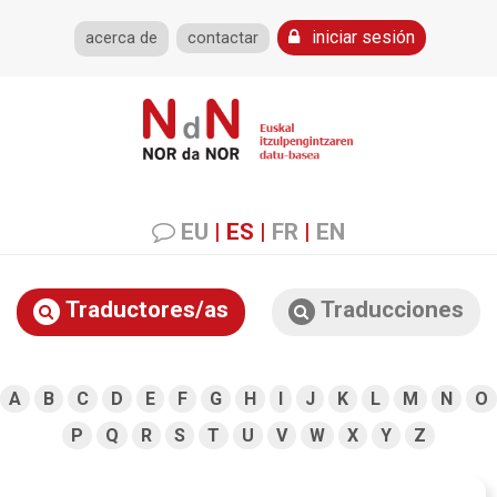
iniciar sesión
acerca de
contactar
EU
|
ES
|
FR
|
EN
Traductores/as
Traducciones
A
B
C
D
E
F
G
H
I
J
K
L
M
N
O
P
Q
R
S
T
U
V
W
X
Y
Z