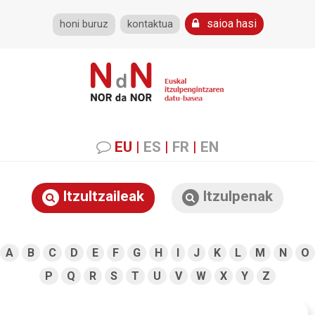
saioa hasi
honi buruz
kontaktua
EU
|
ES
|
FR
|
EN
Itzultzaileak
Itzulpenak
A
B
C
D
E
F
G
H
I
J
K
L
M
N
O
P
Q
R
S
T
U
V
W
X
Y
Z