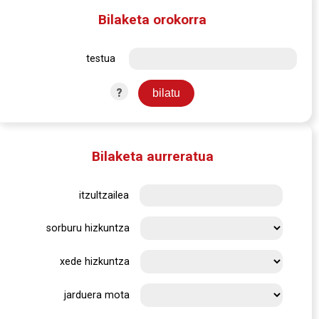
Bilaketa orokorra
testua
?
Bilaketa aurreratua
itzultzailea
sorburu hizkuntza
xede hizkuntza
jarduera mota