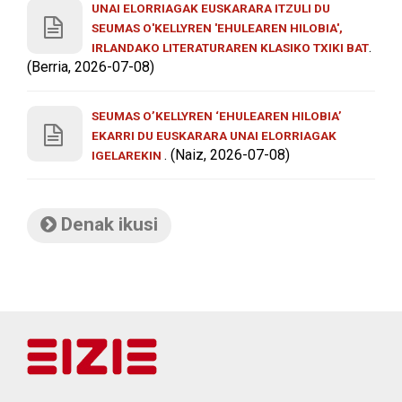
UNAI ELORRIAGAK EUSKARARA ITZULI DU
SEUMAS O'KELLYREN 'EHULEAREN HILOBIA',
.
IRLANDAKO LITERATURAREN KLASIKO TXIKI BAT
(Berria, 2026-07-08)
SEUMAS O’KELLYREN ‘EHULEAREN HILOBIA’
EKARRI DU EUSKARARA UNAI ELORRIAGAK
. (Naiz, 2026-07-08)
IGELAREKIN
Denak ikusi