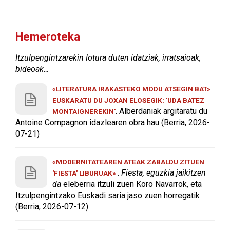
Hemeroteka
Itzulpengintzarekin lotura duten idatziak, irratsaioak,
bideoak…
«LITERATURA IRAKASTEKO MODU ATSEGIN BAT»
EUSKARATU DU JOXAN ELOSEGIK: 'UDA BATEZ
. Alberdaniak argitaratu du
MONTAIGNEREKIN'
Antoine Compagnon idazlearen obra hau (Berria, 2026-
07-21)
«MODERNITATEAREN ATEAK ZABALDU ZITUEN
.
Fiesta, eguzkia jaikitzen
'FIESTA' LIBURUAK»
da
eleberria itzuli zuen Koro Navarrok, eta
Itzulpengintzako Euskadi saria jaso zuen horregatik
(Berria, 2026-07-12)