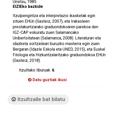
Urretxu, 1985
EIZIEko bazkide
Itzulpengintza eta interpretazio ikasketak egin
zituen EHUn (Gasteiz, 2007), eta Irakasleen
prestakuntzarako graduondokoaren parekoa den
IGZ-CAP eskuratu zuen Salamancako
Unibertsitatean (Salamanca, 2008). Literaturari eta
idazketa sortzaileari buruzko masterra egin zuen
Bergaran (Idazle Eskola eta UNED, 2015), eta Euskal
Filologia eta Hizkuntzalaritzako graduondokoa EHUn
(Gasteiz, 2018).
Itzulitako liburuak:
6
.
Datu guztiak ikusi
Itzultzaile bat bilatu