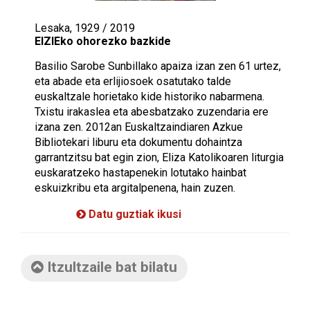
Lesaka, 1929 / 2019
EIZIEko ohorezko bazkide
Basilio Sarobe Sunbillako apaiza izan zen 61 urtez,
eta abade eta erlijiosoek osatutako talde
euskaltzale horietako kide historiko nabarmena.
Txistu irakaslea eta abesbatzako zuzendaria ere
izana zen. 2012an Euskaltzaindiaren Azkue
Bibliotekari liburu eta dokumentu dohaintza
garrantzitsu bat egin zion, Eliza Katolikoaren liturgia
euskaratzeko hastapenekin lotutako hainbat
eskuizkribu eta argitalpenena, hain zuzen.
Datu guztiak ikusi
Itzultzaile bat bilatu