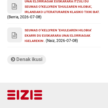
UNAI ELORRIAGAK EUSKARARA ITZULI DU
SEUMAS O'KELLYREN 'EHULEAREN HILOBIA',
.
IRLANDAKO LITERATURAREN KLASIKO TXIKI BAT
(Berria, 2026-07-08)
SEUMAS O’KELLYREN ‘EHULEAREN HILOBIA’
EKARRI DU EUSKARARA UNAI ELORRIAGAK
. (Naiz, 2026-07-08)
IGELAREKIN
Denak ikusi