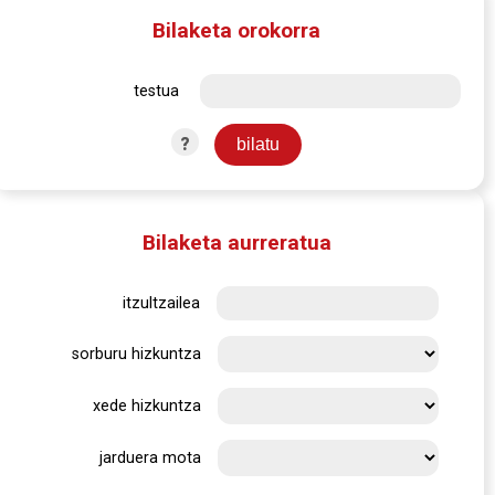
Bilaketa orokorra
testua
?
Bilaketa aurreratua
itzultzailea
sorburu hizkuntza
xede hizkuntza
jarduera mota