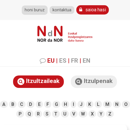
saioa hasi
honi buruz
kontaktua
EU
|
ES
|
FR
|
EN
Itzultzaileak
Itzulpenak
A
B
C
D
E
F
G
H
I
J
K
L
M
N
O
P
Q
R
S
T
U
V
W
X
Y
Z