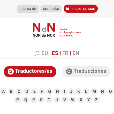
iniciar sesión
acerca de
contactar
EU
|
ES
|
FR
|
EN
Traductores/as
Traducciones
A
B
C
D
E
F
G
H
I
J
K
L
M
N
O
P
Q
R
S
T
U
V
W
X
Y
Z