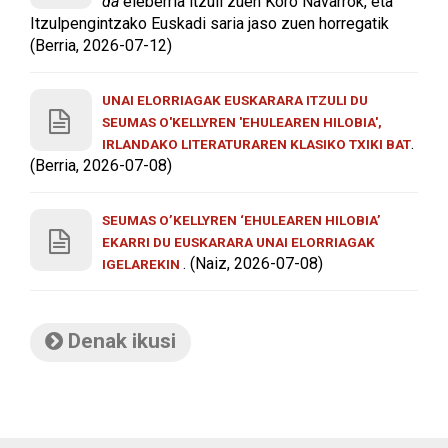
da
eleberria itzuli zuen Koro Navarrok, eta
Itzulpengintzako Euskadi saria jaso zuen horregatik
(Berria, 2026-07-12)
UNAI ELORRIAGAK EUSKARARA ITZULI DU
SEUMAS O'KELLYREN 'EHULEAREN HILOBIA',
.
IRLANDAKO LITERATURAREN KLASIKO TXIKI BAT
(Berria, 2026-07-08)
SEUMAS O’KELLYREN ‘EHULEAREN HILOBIA’
EKARRI DU EUSKARARA UNAI ELORRIAGAK
. (Naiz, 2026-07-08)
IGELAREKIN
Denak ikusi