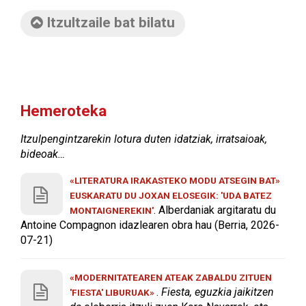
Itzultzaile bat bilatu
Hemeroteka
Itzulpengintzarekin lotura duten idatziak, irratsaioak,
bideoak…
«LITERATURA IRAKASTEKO MODU ATSEGIN BAT»
EUSKARATU DU JOXAN ELOSEGIK: 'UDA BATEZ
. Alberdaniak argitaratu du
MONTAIGNEREKIN'
Antoine Compagnon idazlearen obra hau (Berria, 2026-
07-21)
«MODERNITATEAREN ATEAK ZABALDU ZITUEN
.
Fiesta, eguzkia jaikitzen
'FIESTA' LIBURUAK»