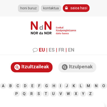
saioa hasi
honi buruz
kontaktua
EU
|
ES
|
FR
|
EN
Itzultzaileak
Itzulpenak
A
B
C
D
E
F
G
H
I
J
K
L
M
N
O
P
Q
R
S
T
U
V
W
X
Y
Z