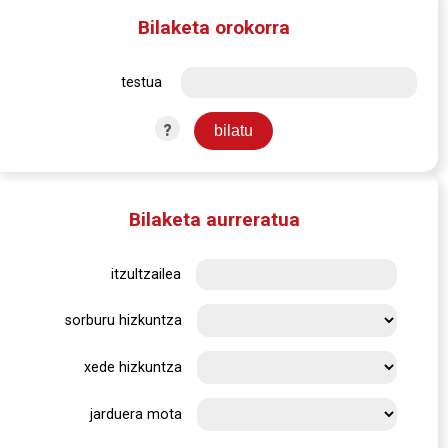
Bilaketa orokorra
testua
?
Bilaketa aurreratua
itzultzailea
sorburu hizkuntza
xede hizkuntza
jarduera mota