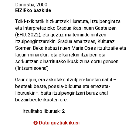
Donostia, 2000
EIZIEko bazkide
Txiki-txikitatik hizkuntzek liluratuta, Itzulpengintza
eta Interpretazioko Gradua ikasi nuen Gasteizen
(EHU, 2022), eta guztiz maitemindu nintzen
itzulpengintzarekin. Gradua amaitzean, Kulturaz
Sormen Beka irabazi nuen Maria Oses itzultzaile eta
lagun-minarekin, eta elkarrekin itzulpen eta
sorkuntzan oinarritutako ikuskizuna sortu genuen
(‘Intsumisoena’).
Gaur egun, era askotako itzulpen-lanetan nabil –
besteak beste, poesia-bilduma eta errezeta-
liburuekin–, baita itzulpengintzari buruz ahal
bezainbeste ikasten ere.
Itzulitako liburuak:
2
.
Datu guztiak ikusi