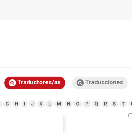
Traductores/as
Traducciones
G
H
I
J
K
L
M
N
O
P
Q
R
S
T