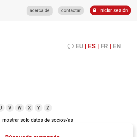
iniciar sesión
acerca de
contactar
EU
|
ES
|
FR
|
EN
U
V
W
X
Y
Z
mostrar solo datos de socios/as