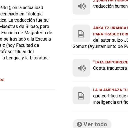
traducción human
961); en la actualidad
icenciado en Filología
ica. La traducción fue su
 Muestras de Bilbao, pero
ARKAITZ URANGA U
a Escuela de Magisterio de
PARA TRADUCTOR
e se trasladó a la Escuela
del autor suizo J
eiz (hoy Facultad de
Gómez (Ayuntamiento de P
fesor titular del
a Lengua y la Literatura.
"LA IA EMPOBREC
Costa, traductor
tos
LA IA AMENAZA TU
que certifica que
inteligencia artif
Ver todo