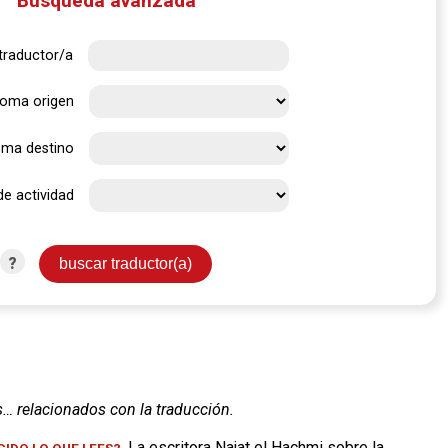
Búsqueda avanzada
traductor/a
ioma origen
oma destino
de actividad
?
s… relacionados con la traducción.
. La escritora Najat el Hachmi sobre la
IDO LO QUE LEES?