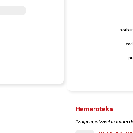
sorbur
xed
ja
Hemeroteka
Itzulpengintzarekin lotura d
«LITERATURA IRA