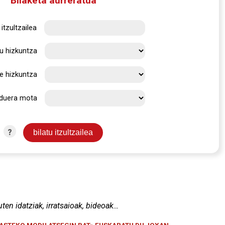
Bilaketa aurreratua
itzultzailea
u hizkuntza
e hizkuntza
rduera mota
?
uten idatziak, irratsaioak, bideoak…
KASTEKO MODU ATSEGIN BAT» EUSKARATU DU JOXAN