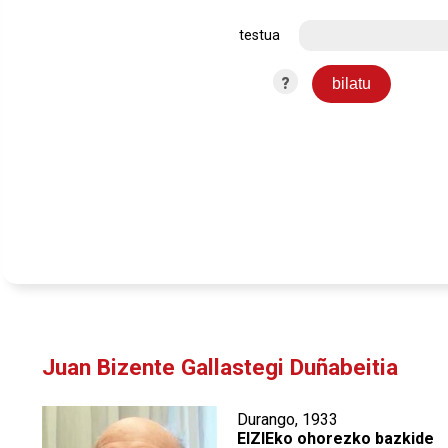
testua
?
Juan Bizente Gallastegi Duñabeitia
Durango, 1933
EIZIEko ohorezko bazkide