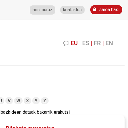
saioa hasi
honi buruz
kontaktua
EU
|
ES
|
FR
|
EN
U
V
W
X
Y
Z
bazkideen datuak bakarrik erakutsi