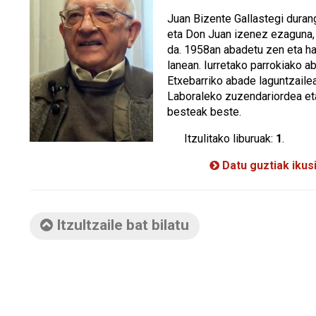
Juan Bizente Gallastegi duran
eta Don Juan izenez ezaguna, 
da. 1958an abadetu zen eta hai
lanean. Iurretako parrokiako a
Etxebarriko abade laguntzail
Laboraleko zuzendariordea eta
besteak beste.
Itzulitako liburuak:
1
.
Datu guztiak ikus
Itzultzaile bat bilatu