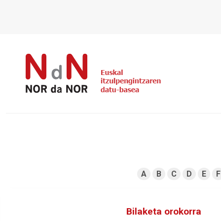
A
B
C
D
E
F
Bilaketa orokorra