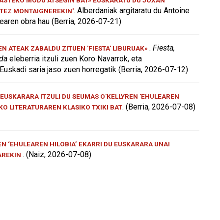
. Alberdaniak argitaratu du Antoine
ATEZ MONTAIGNEREKIN'
aren obra hau (Berria, 2026-07-21)
.
Fiesta,
 ATEAK ZABALDU ZITUEN 'FIESTA' LIBURUAK»
 da
eleberria itzuli zuen Koro Navarrok, eta
Euskadi saria jaso zuen horregatik (Berria, 2026-07-12)
EUSKARARA ITZULI DU SEUMAS O'KELLYREN 'EHULEAREN
. (Berria, 2026-07-08)
AKO LITERATURAREN KLASIKO TXIKI BAT
N ‘EHULEAREN HILOBIA’ EKARRI DU EUSKARARA UNAI
. (Naiz, 2026-07-08)
AREKIN