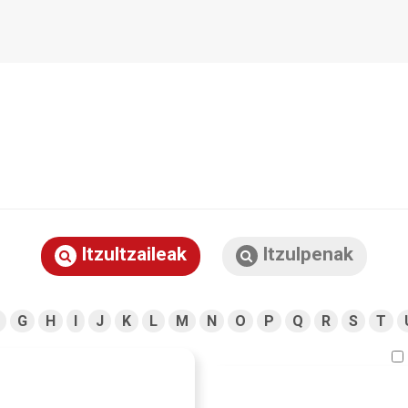
Itzultzaileak
Itzulpenak
G
H
I
J
K
L
M
N
O
P
Q
R
S
T