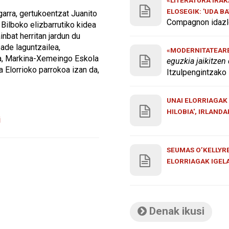
ELOSEGIK: 'UDA B
garra, gertukoentzat Juanito
Compagnon idazle
Bilboko elizbarrutiko kidea
nbat herritan jardun du
bade laguntzailea,
«MODERNITATEAREN
ea, Markina-Xemeingo Eskola
eguzkia jaikitzen
 Elorrioko parrokoa izan da,
Itzulpengintzako 
UNAI ELORRIAGAK 
HILOBIA', IRLAND
i
SEUMAS O’KELLYRE
ELORRIAGAK IGEL
Denak ikusi