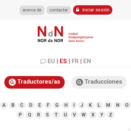
iniciar sesión
acerca de
contactar
EU
|
ES
|
FR
|
EN
Traductores/as
Traducciones
A
B
C
D
E
F
G
H
I
J
K
L
M
N
O
P
Q
R
S
T
U
V
W
X
Y
Z