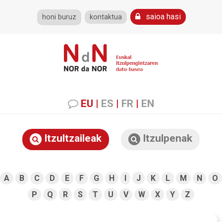
saioa hasi
honi buruz
kontaktua
EU
|
ES
|
FR
|
EN
Itzultzaileak
Itzulpenak
A
B
C
D
E
F
G
H
I
J
K
L
M
N
O
P
Q
R
S
T
U
V
W
X
Y
Z