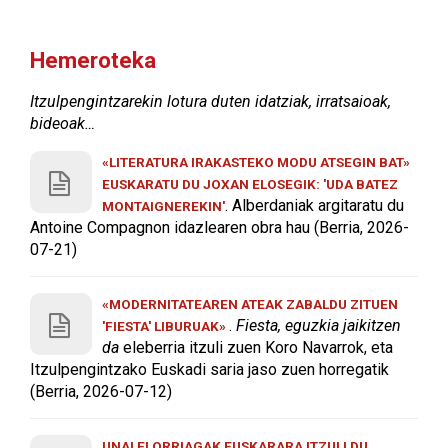
Hemeroteka
Itzulpengintzarekin lotura duten idatziak, irratsaioak,
bideoak…
«LITERATURA IRAKASTEKO MODU ATSEGIN BAT»
EUSKARATU DU JOXAN ELOSEGIK: 'UDA BATEZ
. Alberdaniak argitaratu du
MONTAIGNEREKIN'
Antoine Compagnon idazlearen obra hau (Berria, 2026-
07-21)
«MODERNITATEAREN ATEAK ZABALDU ZITUEN
.
Fiesta, eguzkia jaikitzen
'FIESTA' LIBURUAK»
da
eleberria itzuli zuen Koro Navarrok, eta
Itzulpengintzako Euskadi saria jaso zuen horregatik
(Berria, 2026-07-12)
UNAI ELORRIAGAK EUSKARARA ITZULI DU