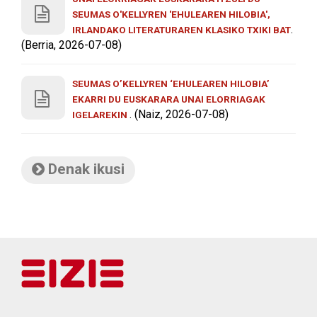
SEUMAS O'KELLYREN 'EHULEAREN HILOBIA',
.
IRLANDAKO LITERATURAREN KLASIKO TXIKI BAT
(Berria, 2026-07-08)
SEUMAS O’KELLYREN ‘EHULEAREN HILOBIA’
EKARRI DU EUSKARARA UNAI ELORRIAGAK
. (Naiz, 2026-07-08)
IGELAREKIN
Denak ikusi