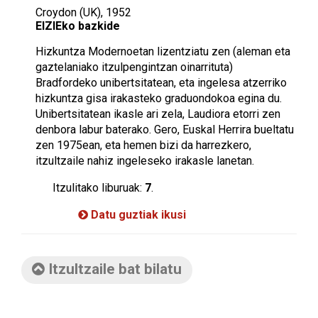
Croydon (UK), 1952
EIZIEko bazkide
Hizkuntza Modernoetan lizentziatu zen (aleman eta
gaztelaniako itzulpengintzan oinarrituta)
Bradfordeko unibertsitatean, eta ingelesa atzerriko
hizkuntza gisa irakasteko graduondokoa egina du.
Unibertsitatean ikasle ari zela, Laudiora etorri zen
denbora labur baterako. Gero, Euskal Herrira bueltatu
zen 1975ean, eta hemen bizi da harrezkero,
itzultzaile nahiz ingeleseko irakasle lanetan.
Itzulitako liburuak:
7
.
Datu guztiak ikusi
Itzultzaile bat bilatu