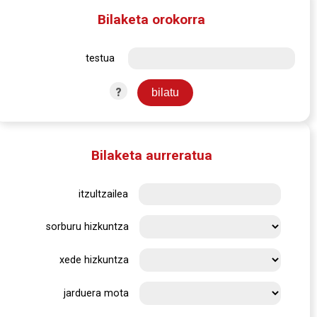
Bilaketa orokorra
testua
?
Bilaketa aurreratua
itzultzailea
sorburu hizkuntza
xede hizkuntza
jarduera mota