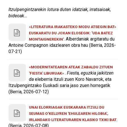
Itzulpengintzarekin lotura duten idatziak, irratsaioak,
bideoak…
«LITERATURA IRAKASTEKO MODU ATSEGIN BAT»
EUSKARATU DU JOXAN ELOSEGIK: 'UDA BATEZ
. Alberdaniak argitaratu du
MONTAIGNEREKIN'
Antoine Compagnon idazlearen obra hau (Berria, 2026-
07-21)
«MODERNITATEAREN ATEAK ZABALDU ZITUEN
.
Fiesta, eguzkia jaikitzen
'FIESTA' LIBURUAK»
da
eleberria itzuli zuen Koro Navarrok, eta
Itzulpengintzako Euskadi saria jaso zuen horregatik
(Berria, 2026-07-12)
UNAI ELORRIAGAK EUSKARARA ITZULI DU
SEUMAS O'KELLYREN 'EHULEAREN HILOBIA',
.
IRLANDAKO LITERATURAREN KLASIKO TXIKI BAT
(Berria, 2026-07-08)