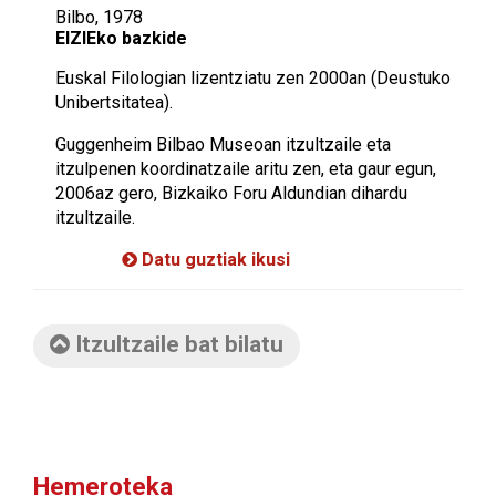
Bilbo, 1978
EIZIEko bazkide
Euskal Filologian lizentziatu zen 2000an (Deustuko
Unibertsitatea).
Guggenheim Bilbao Museoan itzultzaile eta
itzulpenen koordinatzaile aritu zen, eta gaur egun,
2006az gero, Bizkaiko Foru Aldundian dihardu
itzultzaile.
Datu guztiak ikusi
Itzultzaile bat bilatu
Hemeroteka