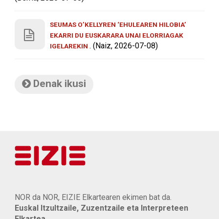
SEUMAS O’KELLYREN ‘EHULEAREN HILOBIA’
EKARRI DU EUSKARARA UNAI ELORRIAGAK
. (Naiz, 2026-07-08)
IGELAREKIN
Denak ikusi
NOR da NOR, EIZIE Elkartearen ekimen bat da.
Euskal Itzultzaile, Zuzentzaile eta Interpreteen
Elkartea