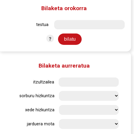
Bilaketa orokorra
testua
?
Bilaketa aurreratua
itzultzailea
sorburu hizkuntza
xede hizkuntza
jarduera mota