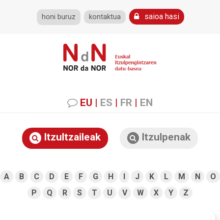
saioa hasi
honi buruz
kontaktua
EU
|
ES
|
FR
|
EN
Itzultzaileak
Itzulpenak
A
B
C
D
E
F
G
H
I
J
K
L
M
N
O
P
Q
R
S
T
U
V
W
X
Y
Z