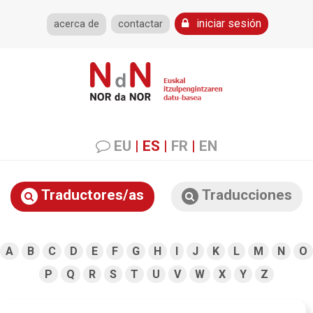
iniciar sesión
acerca de
contactar
EU
|
ES
|
FR
|
EN
Traductores/as
Traducciones
A
B
C
D
E
F
G
H
I
J
K
L
M
N
O
P
Q
R
S
T
U
V
W
X
Y
Z