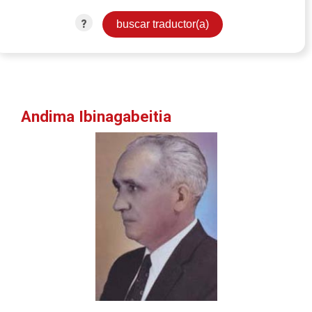
?
Andima Ibinagabeitia