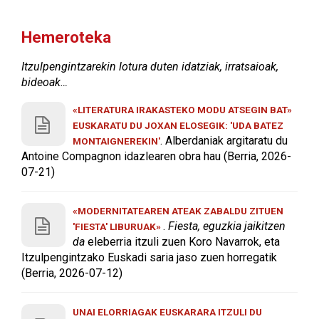
Hemeroteka
Itzulpengintzarekin lotura duten idatziak, irratsaioak,
bideoak…
«LITERATURA IRAKASTEKO MODU ATSEGIN BAT»
EUSKARATU DU JOXAN ELOSEGIK: 'UDA BATEZ
. Alberdaniak argitaratu du
MONTAIGNEREKIN'
Antoine Compagnon idazlearen obra hau (Berria, 2026-
07-21)
«MODERNITATEAREN ATEAK ZABALDU ZITUEN
.
Fiesta, eguzkia jaikitzen
'FIESTA' LIBURUAK»
da
eleberria itzuli zuen Koro Navarrok, eta
Itzulpengintzako Euskadi saria jaso zuen horregatik
(Berria, 2026-07-12)
UNAI ELORRIAGAK EUSKARARA ITZULI DU