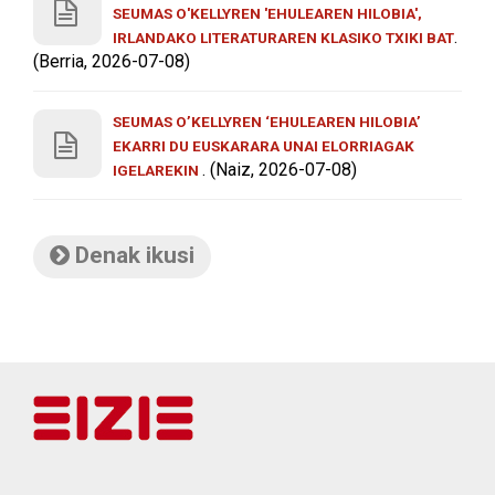
SEUMAS O'KELLYREN 'EHULEAREN HILOBIA',
.
IRLANDAKO LITERATURAREN KLASIKO TXIKI BAT
(Berria, 2026-07-08)
SEUMAS O’KELLYREN ‘EHULEAREN HILOBIA’
EKARRI DU EUSKARARA UNAI ELORRIAGAK
. (Naiz, 2026-07-08)
IGELAREKIN
Denak ikusi