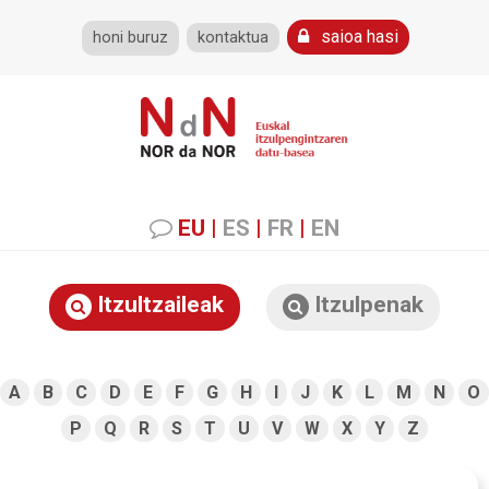
saioa hasi
honi buruz
kontaktua
EU
|
ES
|
FR
|
EN
Itzultzaileak
Itzulpenak
A
B
C
D
E
F
G
H
I
J
K
L
M
N
O
P
Q
R
S
T
U
V
W
X
Y
Z