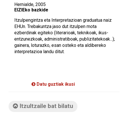
Hernialde, 2005
EIZIEko bazkide
Itzulpengintza eta Interpretazioan graduatua naiz
EHUn. Trebakuntza jaso dut itzulpen mota
ezberdinak egiteko (literarioak, teknikoak, ikus-
entzunezkoak, administratiboak, publizitatekoak...);
gainera, loturazko, esan osteko eta aldibereko
interpretazioa landu ditut.
Datu guztiak ikusi
Itzultzaile bat bilatu