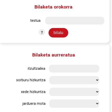
Bilaketa orokorra
testua
?
Bilaketa aurreratua
itzultzailea
sorburu hizkuntza
xede hizkuntza
jarduera mota