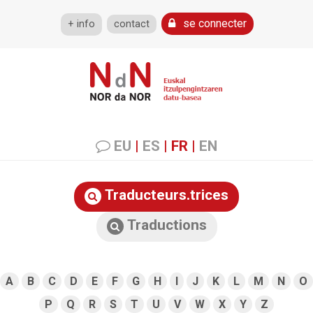
se connecter
+ info
contact
EU
|
ES
|
FR
|
EN
Traducteurs.trices
Traductions
A
B
C
D
E
F
G
H
I
J
K
L
M
N
O
P
Q
R
S
T
U
V
W
X
Y
Z