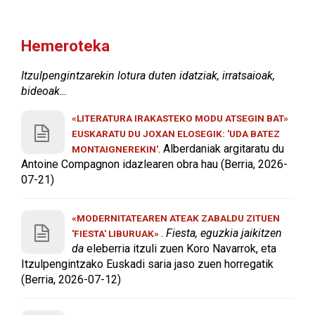
Hemeroteka
Itzulpengintzarekin lotura duten idatziak, irratsaioak,
bideoak…
«LITERATURA IRAKASTEKO MODU ATSEGIN BAT»
EUSKARATU DU JOXAN ELOSEGIK: 'UDA BATEZ
. Alberdaniak argitaratu du
MONTAIGNEREKIN'
Antoine Compagnon idazlearen obra hau (Berria, 2026-
07-21)
«MODERNITATEAREN ATEAK ZABALDU ZITUEN
.
Fiesta, eguzkia jaikitzen
'FIESTA' LIBURUAK»
da
eleberria itzuli zuen Koro Navarrok, eta
Itzulpengintzako Euskadi saria jaso zuen horregatik
(Berria, 2026-07-12)