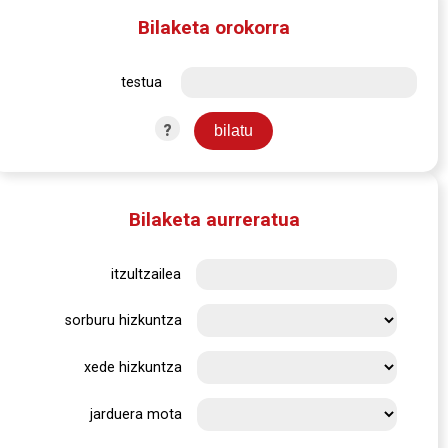
Bilaketa orokorra
testua
?
Bilaketa aurreratua
itzultzailea
sorburu hizkuntza
xede hizkuntza
jarduera mota