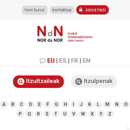
saioa hasi
honi buruz
kontaktua
EU
|
ES
|
FR
|
EN
Itzultzaileak
Itzulpenak
A
B
C
D
E
F
G
H
I
J
K
L
M
N
O
P
Q
R
S
T
U
V
W
X
Y
Z