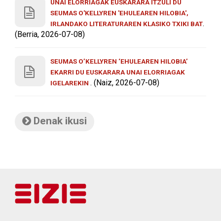
UNAI ELORRIAGAK EUSKARARA ITZULI DU
SEUMAS O'KELLYREN 'EHULEAREN HILOBIA',
.
IRLANDAKO LITERATURAREN KLASIKO TXIKI BAT
(Berria, 2026-07-08)
SEUMAS O’KELLYREN ‘EHULEAREN HILOBIA’
EKARRI DU EUSKARARA UNAI ELORRIAGAK
. (Naiz, 2026-07-08)
IGELAREKIN
Denak ikusi