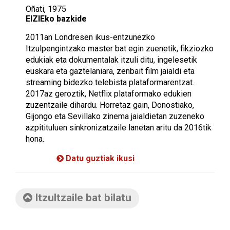
Oñati, 1975
EIZIEko bazkide
2011an Londresen ikus-entzunezko
Itzulpengintzako master bat egin zuenetik, fikziozko
edukiak eta dokumentalak itzuli ditu, ingelesetik
euskara eta gaztelaniara, zenbait film jaialdi eta
streaming bidezko telebista plataformarentzat.
2017az geroztik, Netflix plataformako edukien
zuzentzaile dihardu. Horretaz gain, Donostiako,
Gijongo eta Sevillako zinema jaialdietan zuzeneko
azpitituluen sinkronizatzaile lanetan aritu da 2016tik
hona.
Datu guztiak ikusi
Itzultzaile bat bilatu