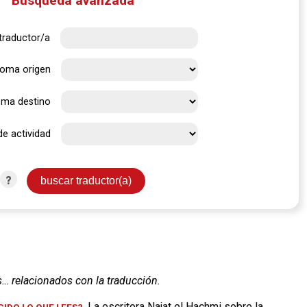
Búsqueda avanzada
traductor/a
ioma origen
oma destino
de actividad
?
s… relacionados con la traducción.
. La escritora Najat el Hachmi sobre la
IDO LO QUE LEES?