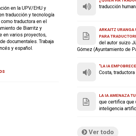
traducción human
tación en la UPV/EHU y
n traducción y tecnología
 como traductora en el
miento de Biarritz y
ARKAITZ URANGA U
 en varios proyectos,
PARA TRADUCTOR
n de documentales. Trabaja
del autor suizo J
ancés y español.
Gómez (Ayuntamiento de P
"LA IA EMPOBREC
tos
Costa, traductor
LA IA AMENAZA TU
que certifica que
inteligencia artif
Ver todo