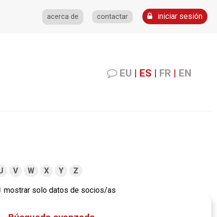
iniciar sesión
acerca de
contactar
EU
|
ES
|
FR
|
EN
U
V
W
X
Y
Z
mostrar solo datos de socios/as