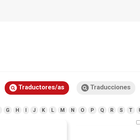
Traductores/as
Traducciones
G
H
I
J
K
L
M
N
O
P
Q
R
S
T