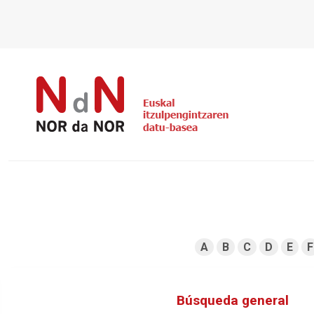
A
B
C
D
E
F
Búsqueda general