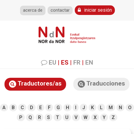
iniciar sesión
acerca de
contactar
EU
|
ES
|
FR
|
EN
Traductores/as
Traducciones
A
B
C
D
E
F
G
H
I
J
K
L
M
N
O
P
Q
R
S
T
U
V
W
X
Y
Z