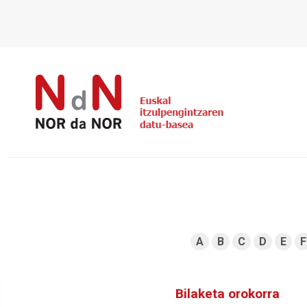
A
B
C
D
E
F
Bilaketa orokorra