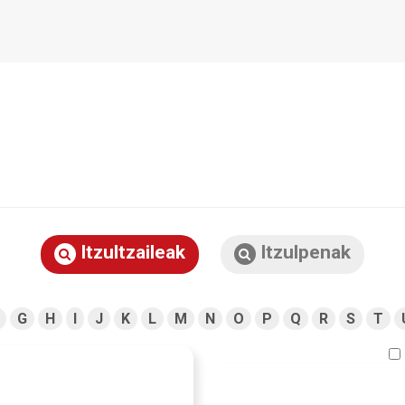
Itzultzaileak
Itzulpenak
G
H
I
J
K
L
M
N
O
P
Q
R
S
T