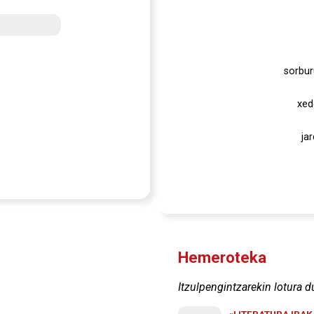
sorbur
xed
ja
Hemeroteka
Itzulpengintzarekin lotura d
«LITERATURA IRA