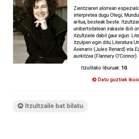
Zientziaren alorrean espezializ
interpretea dugu Otegi, Mund
aritua, besteak beste. Itzultz
unibertsitatean irakasle ibili 
itzultzaile dabil gaur egun. Lit
itzulpen egin ditu Literatura U
Axenario
(Jules Renard) eta
Ez
aurkitzea
(Flannery O’Connor).
Itzulitako liburuak:
10
.
Datu guztiak ikus
Itzultzaile bat bilatu