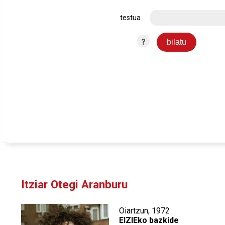
testua
?
Itziar Otegi Aranburu
Oiartzun, 1972
EIZIEko bazkide