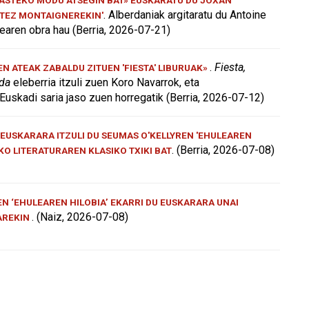
. Alberdaniak argitaratu du Antoine
ATEZ MONTAIGNEREKIN'
aren obra hau (Berria, 2026-07-21)
.
Fiesta,
 ATEAK ZABALDU ZITUEN 'FIESTA' LIBURUAK»
 da
eleberria itzuli zuen Koro Navarrok, eta
Euskadi saria jaso zuen horregatik (Berria, 2026-07-12)
EUSKARARA ITZULI DU SEUMAS O'KELLYREN 'EHULEAREN
. (Berria, 2026-07-08)
AKO LITERATURAREN KLASIKO TXIKI BAT
N ‘EHULEAREN HILOBIA’ EKARRI DU EUSKARARA UNAI
. (Naiz, 2026-07-08)
AREKIN