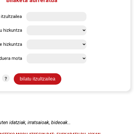
Bilaketa aurreratua
itzultzailea
u hizkuntza
e hizkuntza
rduera mota
?
uten idatziak, irratsaioak, bideoak…
KASTEKO MODU ATSEGIN BAT» EUSKARATU DU JOXAN