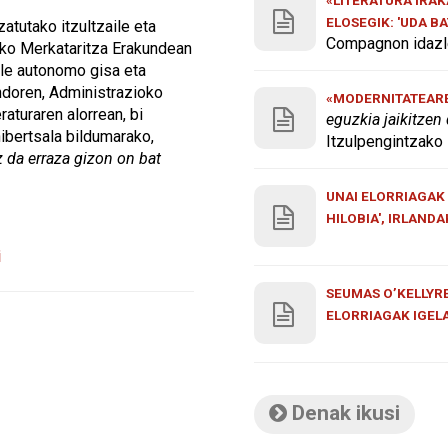
ELOSEGIK: 'UDA B
atutako itzultzaile eta
Compagnon idazle
uko Merkataritza Erakundean
aile autonomo gisa eta
ondoren, Administrazioko
«MODERNITATEAREN
eraturaren alorrean, bi
eguzkia jaikitzen
nibertsala bildumarako,
Itzulpengintzako 
 da erraza gizon on bat
UNAI ELORRIAGAK 
HILOBIA', IRLAND
i
SEUMAS O’KELLYRE
ELORRIAGAK IGEL
Denak ikusi