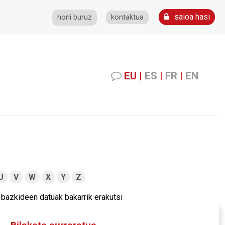
saioa hasi
honi buruz
kontaktua
EU
|
ES
|
FR
|
EN
U
V
W
X
Y
Z
bazkideen datuak bakarrik erakutsi