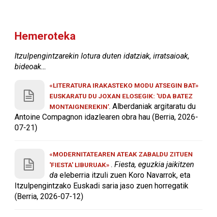
Hemeroteka
Itzulpengintzarekin lotura duten idatziak, irratsaioak,
bideoak…
«LITERATURA IRAKASTEKO MODU ATSEGIN BAT»
EUSKARATU DU JOXAN ELOSEGIK: 'UDA BATEZ
. Alberdaniak argitaratu du
MONTAIGNEREKIN'
Antoine Compagnon idazlearen obra hau (Berria, 2026-
07-21)
«MODERNITATEAREN ATEAK ZABALDU ZITUEN
.
Fiesta, eguzkia jaikitzen
'FIESTA' LIBURUAK»
da
eleberria itzuli zuen Koro Navarrok, eta
Itzulpengintzako Euskadi saria jaso zuen horregatik
(Berria, 2026-07-12)