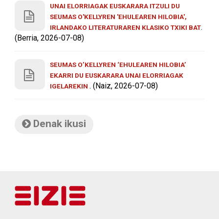
UNAI ELORRIAGAK EUSKARARA ITZULI DU
SEUMAS O'KELLYREN 'EHULEAREN HILOBIA',
.
IRLANDAKO LITERATURAREN KLASIKO TXIKI BAT
(Berria, 2026-07-08)
SEUMAS O’KELLYREN ‘EHULEAREN HILOBIA’
EKARRI DU EUSKARARA UNAI ELORRIAGAK
. (Naiz, 2026-07-08)
IGELAREKIN
Denak ikusi