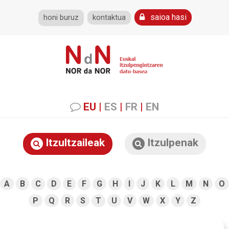
saioa hasi
honi buruz
kontaktua
EU
|
ES
|
FR
|
EN
Itzultzaileak
Itzulpenak
A
B
C
D
E
F
G
H
I
J
K
L
M
N
O
P
Q
R
S
T
U
V
W
X
Y
Z