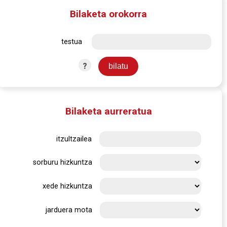
Bilaketa orokorra
testua
?
Bilaketa aurreratua
itzultzailea
sorburu hizkuntza
xede hizkuntza
jarduera mota