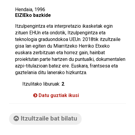
Hendaia, 1996
EIZIEko bazkide
Itzulpengintza eta interpretazio ikasketak egin
zituen EHUn eta ondotik, Itzulpengintza eta
teknologia graduondokoa UEUn. 2018tik itzultzaile
gisa lan egiten du Miarritzeko Herriko Etxeko
euskara zerbitzuan eta horrez gain, hainbat
proiektutan parte hartzen du puntualki, dokumentalen
azpi-titulazioan batez ere. Euskara, frantsesa eta
gaztelania ditu lanerako hizkuntza.
Itzulitako liburuak:
2
.
Datu guztiak ikusi
Itzultzaile bat bilatu