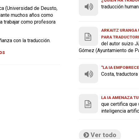
traducción human
sca (Universidad de Deusto,
urante muchos años como
a trabajar como profesora
ARKAITZ URANGA U
PARA TRADUCTOR
anza con la traducción.
del autor suizo J
Gómez (Ayuntamiento de P
tos
"LA IA EMPOBREC
Costa, traductor
LA IA AMENAZA TU
que certifica que
inteligencia artif
Ver todo