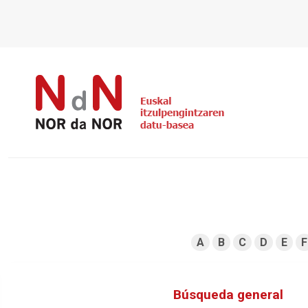
A
B
C
D
E
F
Búsqueda general