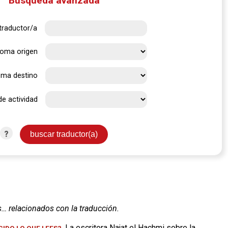
Búsqueda avanzada
traductor/a
ioma origen
oma destino
de actividad
?
s… relacionados con la traducción.
. La escritora Najat el Hachmi sobre la
IDO LO QUE LEES?