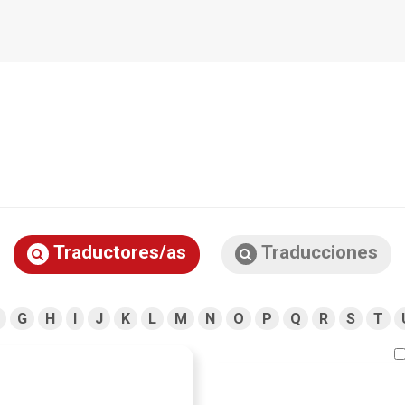
Traductores/as
Traducciones
G
H
I
J
K
L
M
N
O
P
Q
R
S
T