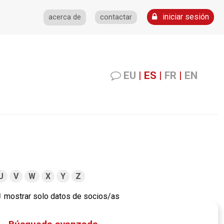
iniciar sesión
acerca de
contactar
EU
|
ES
|
FR
|
EN
U
V
W
X
Y
Z
mostrar solo datos de socios/as