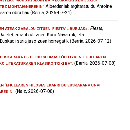
. Alberdaniak argitaratu du Antoine
ATEZ MONTAIGNEREKIN'
aren obra hau (Berria, 2026-07-21)
.
Fiesta,
 ATEAK ZABALDU ZITUEN 'FIESTA' LIBURUAK»
 da
eleberria itzuli zuen Koro Navarrok, eta
Euskadi saria jaso zuen horregatik (Berria, 2026-07-12)
EUSKARARA ITZULI DU SEUMAS O'KELLYREN 'EHULEAREN
. (Berria, 2026-07-08)
AKO LITERATURAREN KLASIKO TXIKI BAT
N ‘EHULEAREN HILOBIA’ EKARRI DU EUSKARARA UNAI
. (Naiz, 2026-07-08)
AREKIN