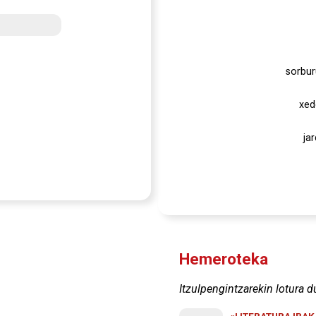
sorbur
xed
ja
Hemeroteka
Itzulpengintzarekin lotura d
«LITERATURA IRA