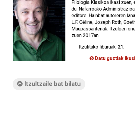
Filologia Klasikoa ikasi zuen,
du. Nafarroako Administrazioan
editore. Hainbat autoreren lana
L.F. Céline, Joseph Roth, Goet
Maupassantenak. Itzulpen one
zuen 2017an.
Itzulitako liburuak:
21
.
Datu guztiak ikus
Itzultzaile bat bilatu