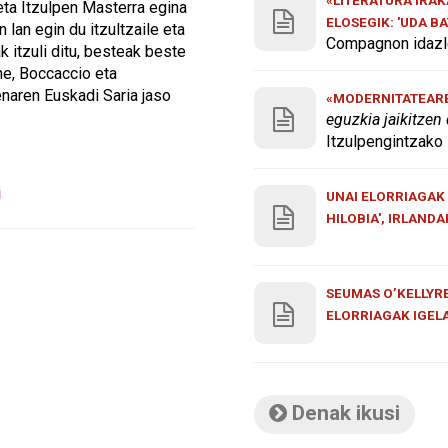
 eta Itzulpen Masterra egina
ELOSEGIK: 'UDA B
 lan egin du itzultzaile eta
Compagnon idazle
k itzuli ditu, besteak beste
he, Boccaccio eta
naren Euskadi Saria jaso
«MODERNITATEAREN
eguzkia jaikitzen
Itzulpengintzako 
i
UNAI ELORRIAGAK 
HILOBIA', IRLAND
SEUMAS O’KELLYRE
ELORRIAGAK IGEL
Denak ikusi