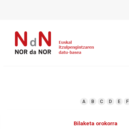
A
B
C
D
E
F
Bilaketa orokorra