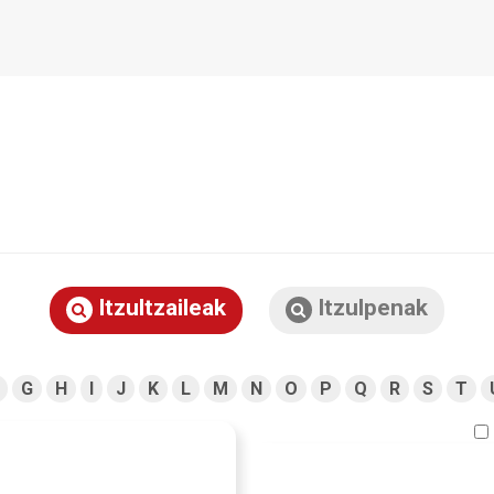
Itzultzaileak
Itzulpenak
G
H
I
J
K
L
M
N
O
P
Q
R
S
T