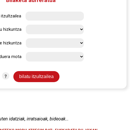
Bilaketa aurreratua
itzultzailea
u hizkuntza
e hizkuntza
rduera mota
?
uten idatziak, irratsaioak, bideoak…
KASTEKO MODU ATSEGIN BAT» EUSKARATU DU JOXAN