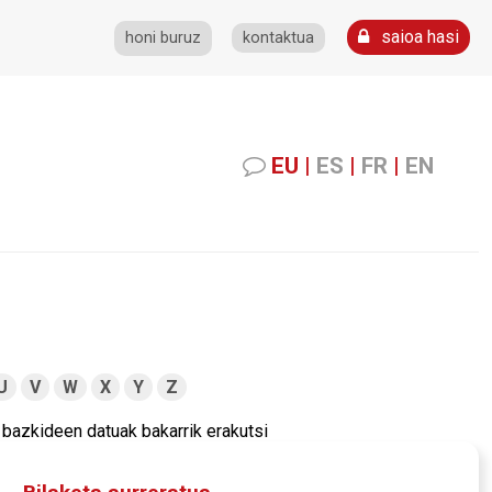
saioa hasi
honi buruz
kontaktua
EU
|
ES
|
FR
|
EN
U
V
W
X
Y
Z
bazkideen datuak bakarrik erakutsi