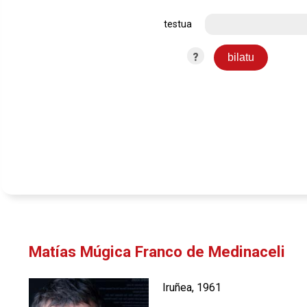
testua
?
Matías Múgica Franco de Medinaceli
Iruñea, 1961