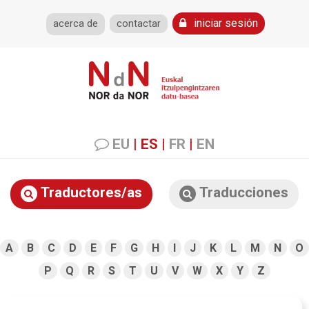
iniciar sesión
acerca de
contactar
EU
|
ES
|
FR
|
EN
Traductores/as
Traducciones
A
B
C
D
E
F
G
H
I
J
K
L
M
N
O
P
Q
R
S
T
U
V
W
X
Y
Z