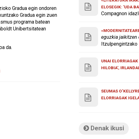
ELOSEGIK: 'UDA B
azioko Gradua egin ondoren
Compagnon idazle
kuntzako Gradua egin zuen
rasmus programa batean
mboldt Unibertsitatean
«MODERNITATEAREN
eguzkia jaikitzen
Itzulpengintzako 
oa da.
UNAI ELORRIAGAK 
HILOBIA', IRLAND
i
SEUMAS O’KELLYRE
ELORRIAGAK IGEL
Denak ikusi