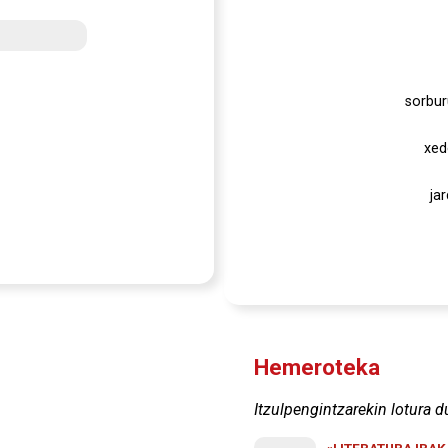
sorbur
xed
ja
Hemeroteka
Itzulpengintzarekin lotura d
«LITERATURA IRA