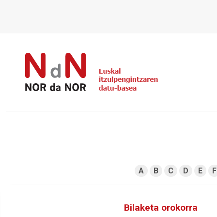
A
B
C
D
E
F
Bilaketa orokorra