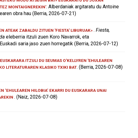
. Alberdaniak argitaratu du Antoine
ATEZ MONTAIGNEREKIN'
aren obra hau (Berria, 2026-07-21)
.
Fiesta,
 ATEAK ZABALDU ZITUEN 'FIESTA' LIBURUAK»
 da
eleberria itzuli zuen Koro Navarrok, eta
Euskadi saria jaso zuen horregatik (Berria, 2026-07-12)
EUSKARARA ITZULI DU SEUMAS O'KELLYREN 'EHULEAREN
. (Berria, 2026-07-08)
AKO LITERATURAREN KLASIKO TXIKI BAT
N ‘EHULEAREN HILOBIA’ EKARRI DU EUSKARARA UNAI
. (Naiz, 2026-07-08)
AREKIN