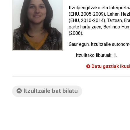
Itzulpengitzako eta Interpret
(EHU, 2005-2009), Lehen Hez
(EHU, 2010-2014). Tartean, E
parte hartu zuen, Berlingo Hu
(2008).
Gaur egun, itzultzaile autonom
Itzulitako liburuak:
1
.
Datu guztiak ikus
Itzultzaile bat bilatu