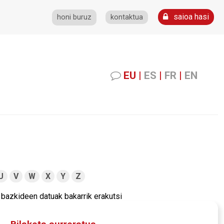
saioa hasi
honi buruz
kontaktua
EU
|
ES
|
FR
|
EN
U
V
W
X
Y
Z
bazkideen datuak bakarrik erakutsi