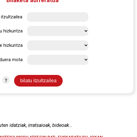
Bilaketa aurreratua
itzultzailea
u hizkuntza
e hizkuntza
rduera mota
?
uten idatziak, irratsaioak, bideoak…
KASTEKO MODU ATSEGIN BAT» EUSKARATU DU JOXAN