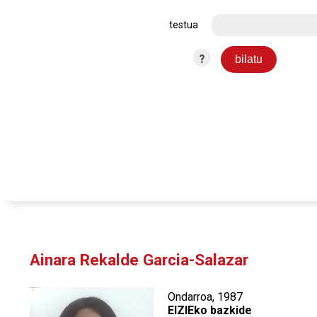
testua
?
Ainara Rekalde Garcia-Salazar
Ondarroa, 1987
EIZIEko bazkide