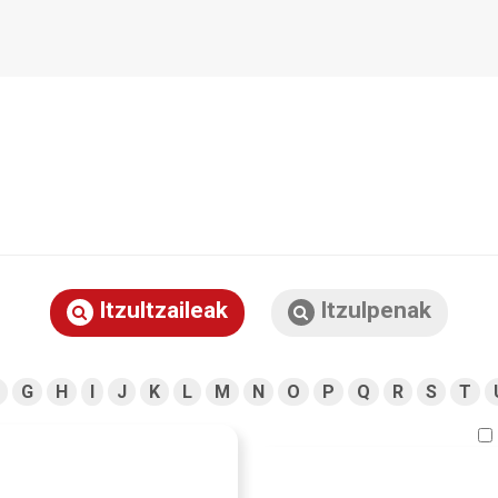
Itzultzaileak
Itzulpenak
G
H
I
J
K
L
M
N
O
P
Q
R
S
T