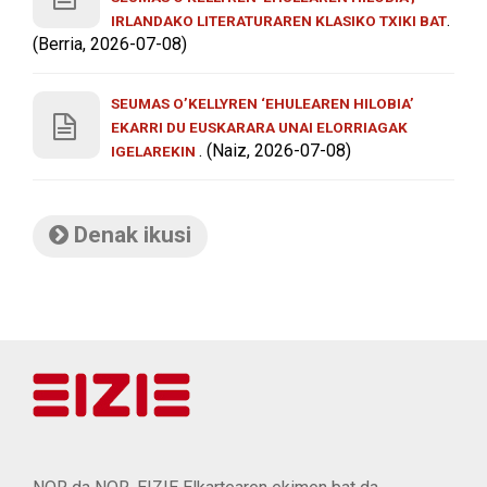
.
IRLANDAKO LITERATURAREN KLASIKO TXIKI BAT
(Berria, 2026-07-08)
SEUMAS O’KELLYREN ‘EHULEAREN HILOBIA’
EKARRI DU EUSKARARA UNAI ELORRIAGAK
. (Naiz, 2026-07-08)
IGELAREKIN
Denak ikusi