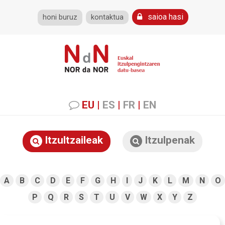
saioa hasi
honi buruz
kontaktua
EU
|
ES
|
FR
|
EN
Itzultzaileak
Itzulpenak
A
B
C
D
E
F
G
H
I
J
K
L
M
N
O
P
Q
R
S
T
U
V
W
X
Y
Z