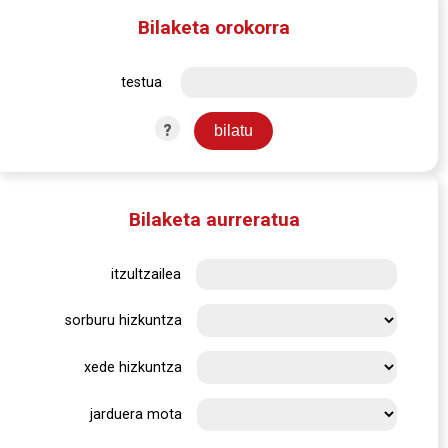
Bilaketa orokorra
testua
?
Bilaketa aurreratua
itzultzailea
sorburu hizkuntza
xede hizkuntza
jarduera mota