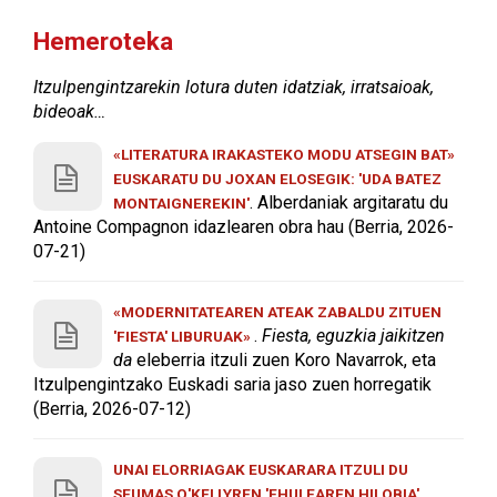
Hemeroteka
Itzulpengintzarekin lotura duten idatziak, irratsaioak,
bideoak…
«LITERATURA IRAKASTEKO MODU ATSEGIN BAT»
EUSKARATU DU JOXAN ELOSEGIK: 'UDA BATEZ
. Alberdaniak argitaratu du
MONTAIGNEREKIN'
Antoine Compagnon idazlearen obra hau (Berria, 2026-
07-21)
«MODERNITATEAREN ATEAK ZABALDU ZITUEN
.
Fiesta, eguzkia jaikitzen
'FIESTA' LIBURUAK»
da
eleberria itzuli zuen Koro Navarrok, eta
Itzulpengintzako Euskadi saria jaso zuen horregatik
(Berria, 2026-07-12)
UNAI ELORRIAGAK EUSKARARA ITZULI DU
SEUMAS O'KELLYREN 'EHULEAREN HILOBIA',