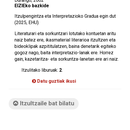
Durango, 2002
EIZIEko bazkide
Itzulpengintza eta Interpretazioko Gradua egin dut
(2025, EHU).
Literaturari eta sorkuntzari lotutako kontuetan aritu
naiz batez ere, ikasmaterial literarioa itzultzen eta
bideoklipak azpititulatzen, baina denetarik egiteko
gogoz nago, baita interpretazio-lanak ere. Horrez
gain, kazetaritza- eta sorkuntza-lanetan ere ari naiz.
Itzulitako liburuak:
2
.
Datu guztiak ikusi
Itzultzaile bat bilatu